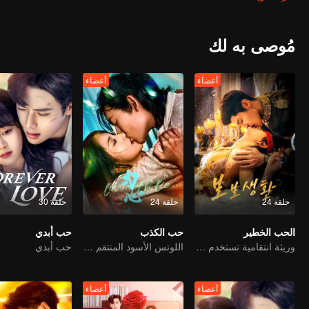
مُوصى به لك
أعضاء
أعضاء
حلقة 24
حلقة 24
حلقة 30
الحب الخطير
حب الكذب
حب أبدي
وريثة انتقامية تستخدم الزواج كطعم للزواج من عائلة ثرية
اللوتس الأسود المنتقم يقع في حب الشاب المارق
حب أبدي
أعضاء
أعضاء