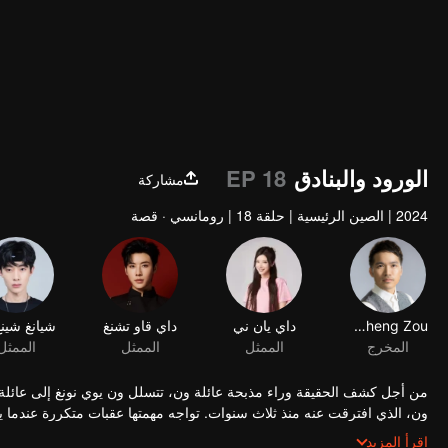
480P
1.0X
AR
الورود والبنادق
EP 18
مشاركة
2024
|
الصين الرئيسية
|
حلقة 18
|
رومانسي · قصة
Jicheng Zou
داي يان ني
داي قاو تشنغ
المخرج
الممثل
الممثل
الممثل
من أجل كشف الحقيقة وراء مذبحة عائلة ون، تتسلل ون يوي نونغ إلى عائلة ت
ون، الذي افترقت عنه منذ ثلاث سنوات. تواجه مهمتها عقبات متكررة عندما يعو
الحب. على الرغم من موقفهما العدائي، فإن مشاعرهما تتعمق مع كل لقاء.
اقرأ المزيد