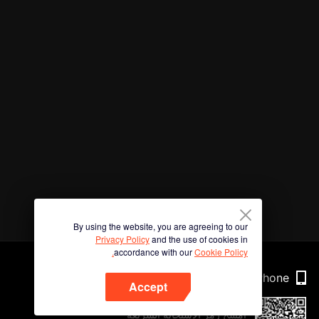
By using the website, you are agreeing to our
Privacy Policy
and the use of cookies in
accordance with our
Cookie Policy.
Phone
Accept
امسح رمز الاستجابة السريعة