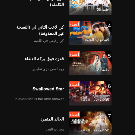
الكاملة)
حلقة 25
4
أعضاء
كن لاعب الثاني لي (النسخة
غير المحذوفة)
4تم تجديد الحلقة
كن رفيقي في اللعبة
5
أعضاء
قفزة فوق بركة العنقاء
رومانسي · زي تقليدي
حلقة 21
6
أعضاء
Swallowed Star
Human evolution is the only answer.
235تم تجديد الحلقة
7
أعضاء
الخالد المتمرد
محاربو القدر
152تم تجديد الحلقة