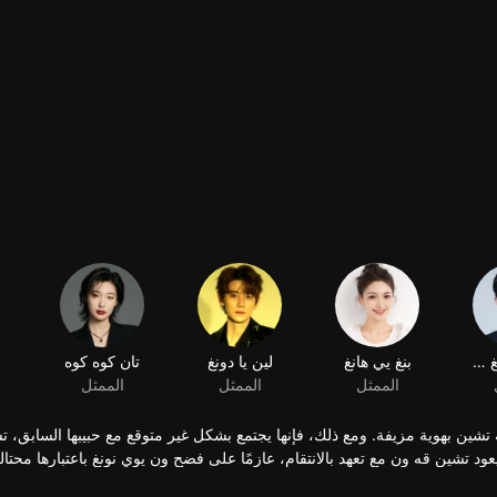
00:00:01
/
00:15:02
شيانغ شينغ يوي
بنغ يي هانغ
لين يا دونغ
تان كوه كوه
الممثل
الممثل
الممثل
شين بهوية مزيفة. ومع ذلك، فإنها يجتمع بشكل غير متوقع مع حبيبها السابق، ت
د تشين قه ون مع تعهد بالانتقام، عازمًا على فضح ون يوي نونغ باعتبارها محتا