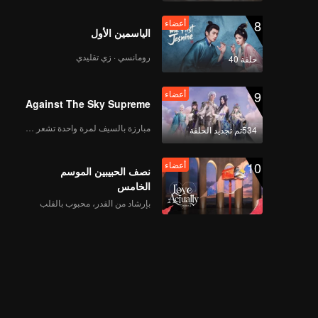
8
أعضاء
الياسمين الأول
رومانسي · زي تقليدي
حلقة 40
9
أعضاء
Against The Sky Supreme
مبارزة بالسيف لمرة واحدة تشعر بالحرية
534تم تجديد الحلقة
10
أعضاء
نصف الحبيبين الموسم
الخامس
بإرشاد من القدر، محبوب بالقلب