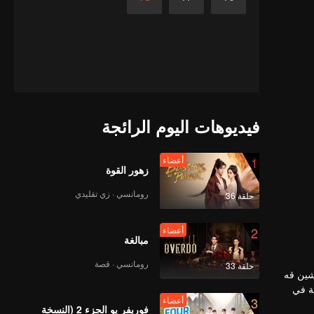
فيديوهات اليوم الرائجة
1
أعضاء
زهور القوة
رومانسي · زي تقليدي
حلقة 36
2
أعضاء
مبالغة
رومانسي · قصة
حلقة 33
شين قه
لة في
3
أعضاء
فوريفر يو الجزء 2 (النسخة