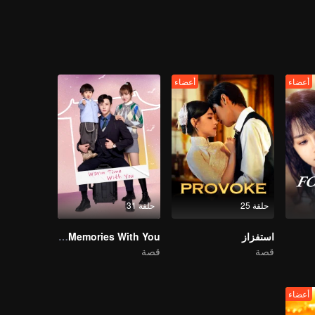
أعضاء
أعضاء
حلقة 25
حلقة 31
استفزاز
My Memories With You
قصة
قصة
أعضاء