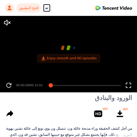
افتح التطبيق
ar
Enjoy smooth and HD episodes
00:00:00
/
00:12:01
الورود والبنادق
من أجل كشف الحقيقة وراء مذبحة عائلة ون، تتسلل ون يوي نونغ إلى عائلة تشين بهوية
مزيفة. ومع ذلك، فإنها يجتمع بشكل غير متوقع مع حبيبها السابق، تشين قه ون، الذي
المزيد