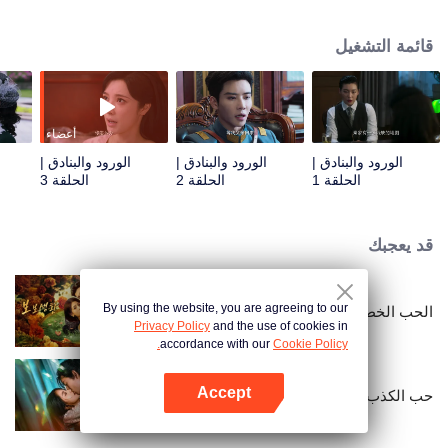
افترقت عنه منذ ثلاث سنوات. تواجه مهمتها عقبات متكررة عندما يعود تشين قه ون مع
تعهد بالانتقام، عازمًا على فضح ون يوي نونغ باعتبارها محتالة في الحب. على الرغم من
قائمة التشغيل
موقفهما العدائي، فإن مشاعرهما تتعمق مع كل لقاء.
أعضاء
الورود والبنادق |
الورود والبنادق |
الورود والبنادق |
الحلقة 1
الحلقة 2
الحلقة 3
قد يعجبك
By using the website, you are agreeing to our
الحب الخطير
Privacy Policy
and the use of cookies in
accordance with our
Cookie Policy.
Accept
حب الكذب
افتح التطبيق