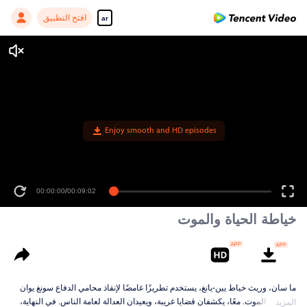
افتح التطبيق
ar
Enjoy smooth and HD episodes
00:00:00
/
00:09:02
خياطة الحياة والموت
ما سان، وريث خياط يين-يانغ، يستخدم تطريزًا غامضًا لإنقاذ محامي الدفاع سونغ يوان
من حافة الموت. معًا، يكشفان قضايا غريبة، ويعيدان العدالة لعامة الناس. في النهاية،
المزيد