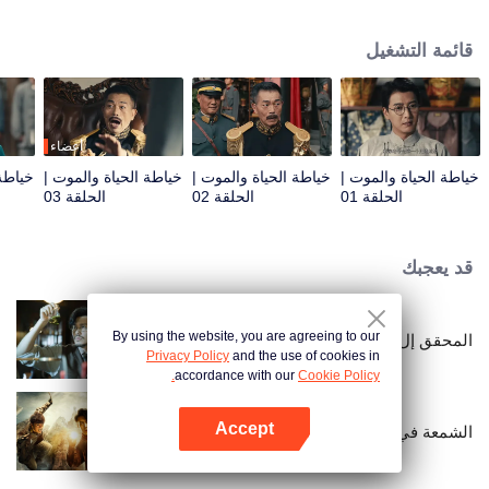
يُقدّمان مسؤولًا فاسدًا وابنه للعدالة.
قائمة التشغيل
أعضاء
خياطة الحياة والموت |
خياطة الحياة والموت |
خياطة الحياة والموت |
خياطة 
الحلقة 01
الحلقة 02
الحلقة 03
قد يعجبك
By using the website, you are agreeing to our
المحقق إل
Privacy Policy
and the use of cookies in
accordance with our
Cookie Policy.
Accept
الشمعة في القبر مدينة جينغجوي المفقودة
افتح التطبيق