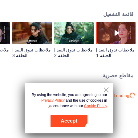
لحل عقدتهم وتهدئة أرواحهم. اكتسب الاثنان أيضًا نموهما الخاص في قصص الآخرين،
وأخيرا حصل باي تشي على الإلهام لصنع نبيذ يمكنه استعادة حاسته التذوق.
قائمة التشغيل
ملاحظات تذوق النبيذ |
ملاحظات تذوق النبيذ |
ملاحظات تذوق النبيذ |
ملاحظ
الحلقة 1
الحلقة 2
الحلقة 3
مقاطع حصرية
By using the website, you are agreeing to our
Loading…
Privacy Policy
and the use of cookies in
accordance with our
Cookie Policy.
Accept
افتح التطبيق