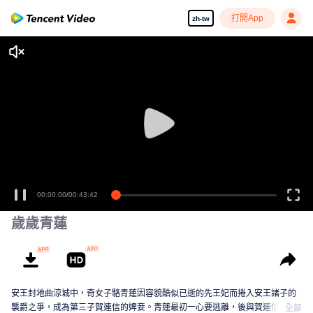
打開App
zh-tw
00:00:00
/
00:43:42
歲歲青蓮
安王封地曲涼城中，奇女子駱青蓮因容貌酷似已逝的先王妃而捲入安王諸子的
襲爵之爭，成為第三子賀連信的婢妾。青蓮最初一心要逃離，後與賀連信歷經
全部