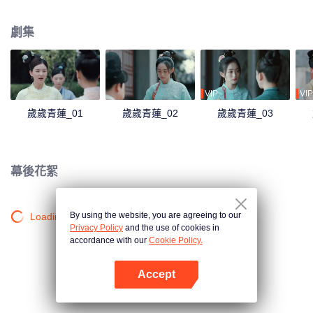
沉浮，她看到了賀連信心懷百姓的仁心，決意留在他身邊助他施展抱負。
劇集
VIP
VIP
歲歲青蓮_01
歲歲青蓮_02
歲歲青蓮_03
幕後花絮
By using the website, you are agreeing to our
Loading…
Privacy Policy
and the use of cookies in
accordance with our
Cookie Policy.
Accept
打開App