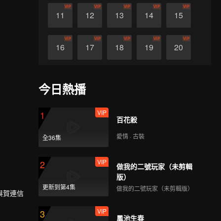
VIP
VIP
VIP
VIP
VIP
11
12
13
14
15
VIP
VIP
VIP
VIP
VIP
16
17
18
19
20
VIP
VIP
VIP
VIP
VIP
21
22
23
24
25
今日熱播
VIP
VIP
VIP
VIP
VIP
26
27
28
29
30
VIP
1
百花殺
愛情 · 古裝
全36集
VIP
2
做我的二號玩家（未剪輯
版）
更新到第4集
做我的二號玩家（未剪輯版）
與賀連信
VIP
3
鳳池生春