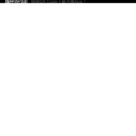
掃描QR Code下載手機App！
幫助與回饋
關
意見反饋
加
聯
電郵
ted.