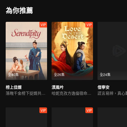
為你推薦
VIP
VIP
全40集
全26集
全24集
榜上佳婿
漠風吟
借寧安
落魄千金榜下捉婿共翻案
哈妮克孜方逸倫宿命虐戀
謊言易辨，真心
VIP
VIP