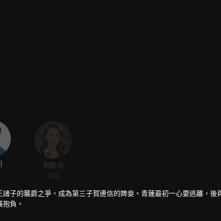
明
周勵淇
演員
王諸子的襲爵之爭，成為第三子賀連信的婢妾。青蓮最初一心要逃離，後
展抱負。