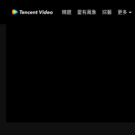
精選
愛有萬象
綜藝
更多