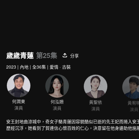
歲歲青蓮
第25集
分享
2023
|
內地
|
全36集
|
愛情 · 古裝
何潤東
何泓姍
黃聖依
黃宥
演員
演員
演員
演員
安王封地曲涼城中，奇女子駱青蓮因容貌酷似已逝的先王妃而捲入安
歷經沉浮，她看到了賀連信心懷百姓的仁心，決意留在他身邊助他施