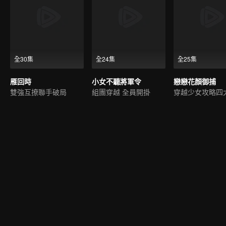
全30集
全24集
全25集
雁回時
小女不聽將軍令
戀戀花顏御捕
雙強互撩聯手破局
組團穿越 全員開掛
穿越少女攻略四