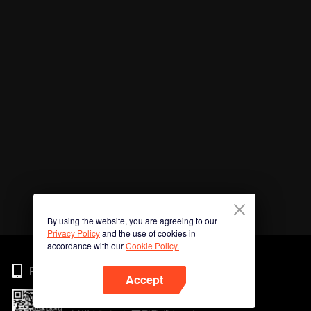
By using the website, you are agreeing to our
Privacy Policy
and the use of cookies in
accordance with our
Cookie Policy.
Phone
Accept