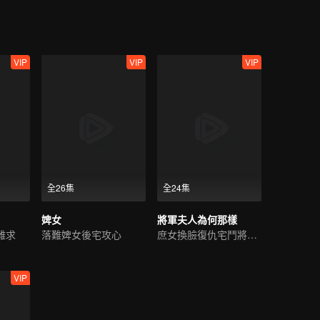
VIP
VIP
VIP
全26集
全24集
婢女
將軍夫人為何那樣
難求
落難婢女後宅攻心
庶女換臉復仇宅鬥將軍府
VIP