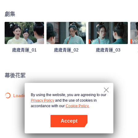
沉浮，她看到了賀連信心懷百姓的仁心，決意留在他身邊助他施展抱負。
劇集
VIP
VIP
歲歲青蓮_01
歲歲青蓮_02
歲歲青蓮_03
幕後花絮
By using the website, you are agreeing to our
Loading…
Privacy Policy
and the use of cookies in
accordance with our
Cookie Policy.
Accept
打開App