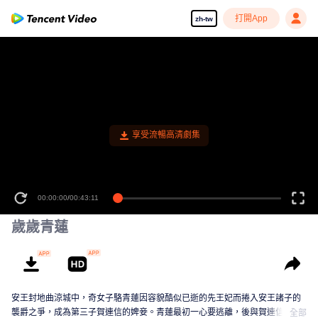
打開App
zh-tw
享受流暢高清劇集
00:00:00
/
00:43:11
歲歲青蓮
安王封地曲涼城中，奇女子駱青蓮因容貌酷似已逝的先王妃而捲入安王諸子的
襲爵之爭，成為第三子賀連信的婢妾。青蓮最初一心要逃離，後與賀連信歷經
全部