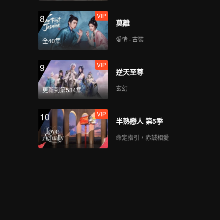
VIP
8
莫離
愛情 · 古裝
全40集
VIP
9
逆天至尊
玄幻
更新到第534集
VIP
10
半熟戀人 第5季
命定指引，赤誠相愛