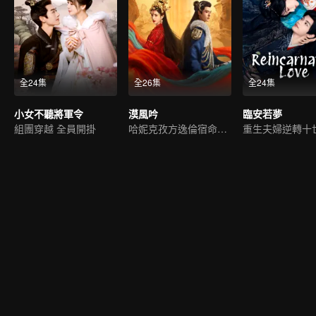
全24集
全26集
全24集
小女不聽將軍令
漠風吟
臨安若夢
組團穿越 全員開掛
哈妮克孜方逸倫宿命虐戀
重生夫婦逆轉十