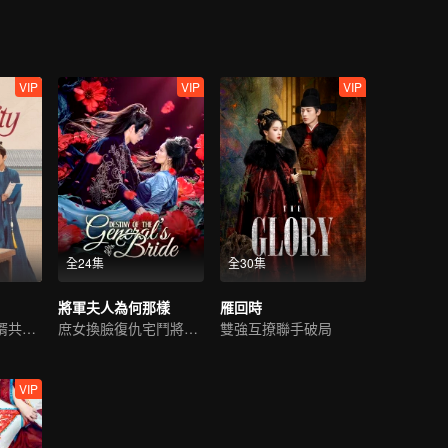
VIP
VIP
VIP
全24集
全30集
將軍夫人為何那樣
雁回時
落魄千金榜下捉婿共翻案
庶女換臉復仇宅鬥將軍府
雙強互撩聯手破局
VIP