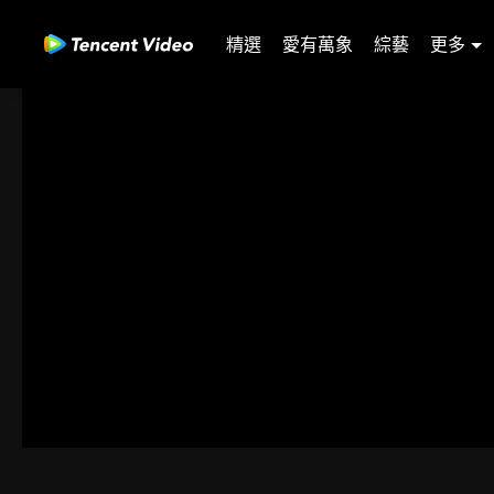
精選
愛有萬象
綜藝
更多