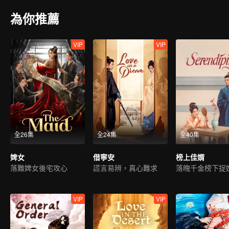
為你推薦
VIP
VIP
全26集
全24集
全40集
婢女
借寧安
榜上佳婿
落難婢女後宅攻心
謊言易辨，真心難求
VIP
VIP