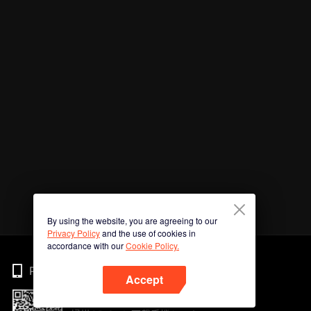
By using the website, you are agreeing to our
Privacy Policy
and the use of cookies in
accordance with our
Cookie Policy.
Phone
Accept