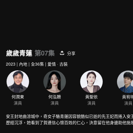
歲歲青蓮
第07集
分享
2023
|
內地
|
全36集
|
愛情 · 古裝
何潤東
何泓姍
黃聖依
黃宥
演員
演員
演員
演員
安王封地曲涼城中，奇女子駱青蓮因容貌酷似已逝的先王妃而捲入安
歷經沉浮，她看到了賀連信心懷百姓的仁心，決意留在他身邊助他施