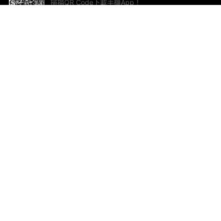
掃描QR Code下載手機App！
幫助與回饋
關
意見反饋
加
聯
電郵
ted.