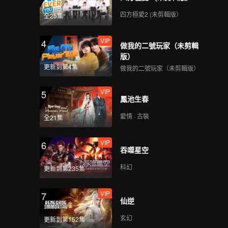
四方極愛2 (未剪輯版）
全25集
VIP
4
做我的二號玩家（未剪輯
版）
更新到第4集
做我的二號玩家（未剪輯版）
VIP
5
鳳池生春
愛情 · 古裝
全21集
VIP
6
吞噬星空
科幻
更新到第235集
VIP
7
仙逆
玄幻
更新到第152集