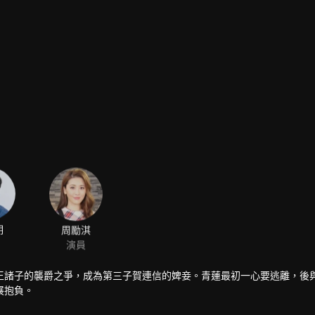
明
周勵淇
演員
王諸子的襲爵之爭，成為第三子賀連信的婢妾。青蓮最初一心要逃離，後
展抱負。