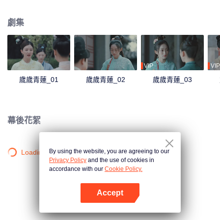
沉浮，她看到了賀連信心懷百姓的仁心，決意留在他身邊助他施展抱負。
劇集
VIP
VIP
歲歲青蓮_01
歲歲青蓮_02
歲歲青蓮_03
幕後花絮
By using the website, you are agreeing to our
Loading…
Privacy Policy
and the use of cookies in
accordance with our
Cookie Policy.
Accept
打開App