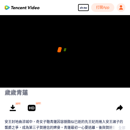
打開App
zh-tw
歲歲青蓮
安王封地曲涼城中，奇女子駱青蓮因容貌酷似已逝的先王妃而捲入安王諸子的
襲爵之爭，成為第三子賀連信的婢妾。青蓮最初一心要逃離，後與賀連信歷經
全部