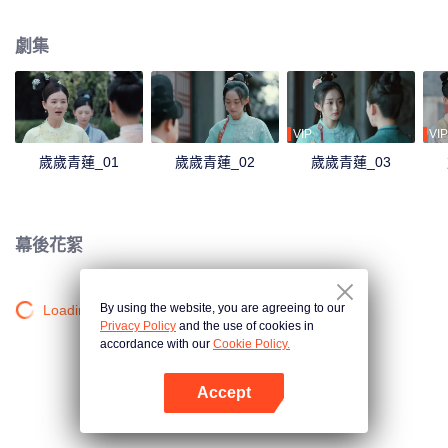
沉浮，她看到了賀連信心懷百姓的仁心，決意留在他身邊助他施展抱負。
劇集
VIP
VIP
歲歲青蓮_01
歲歲青蓮_02
歲歲青蓮_03
幕後花絮
By using the website, you are agreeing to our
Loading…
Privacy Policy
and the use of cookies in
accordance with our
Cookie Policy.
Accept
打開App