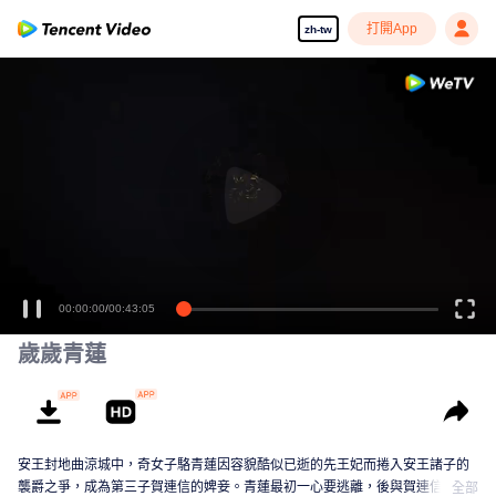
打開App
zh-tw
00:00:00
/
00:43:05
歲歲青蓮
安王封地曲涼城中，奇女子駱青蓮因容貌酷似已逝的先王妃而捲入安王諸子的
襲爵之爭，成為第三子賀連信的婢妾。青蓮最初一心要逃離，後與賀連信歷經
全部