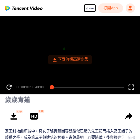
打開App
zh-tw
享受流暢高清劇集
00:00:00
/
00:43:03
歲歲青蓮
安王封地曲涼城中，奇女子駱青蓮因容貌酷似已逝的先王妃而捲入安王諸子的
襲爵之爭，成為第三子賀連信的婢妾。青蓮最初一心要逃離，後與賀連信歷經
全部