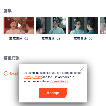
沉浮，她看到了賀連信心懷百姓的仁心，決意留在他身邊助他施展抱負。
劇集
VIP
VIP
歲歲青蓮_01
歲歲青蓮_02
歲歲青蓮_03
幕後花絮
By using the website, you are agreeing to our
Loading…
Privacy Policy
and the use of cookies in
accordance with our
Cookie Policy.
Accept
打開App