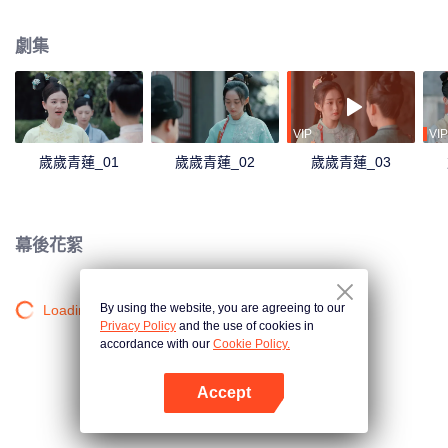
沉浮，她看到了賀連信心懷百姓的仁心，決意留在他身邊助他施展抱負。
劇集
VIP
VIP
歲歲青蓮_01
歲歲青蓮_02
歲歲青蓮_03
幕後花絮
By using the website, you are agreeing to our
Loading…
Privacy Policy
and the use of cookies in
accordance with our
Cookie Policy.
Accept
打開App