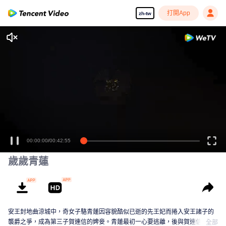
打開App
zh-tw
00:00:00
/
00:42:55
歲歲青蓮
安王封地曲涼城中，奇女子駱青蓮因容貌酷似已逝的先王妃而捲入安王諸子的
襲爵之爭，成為第三子賀連信的婢妾。青蓮最初一心要逃離，後與賀連信歷經
全部