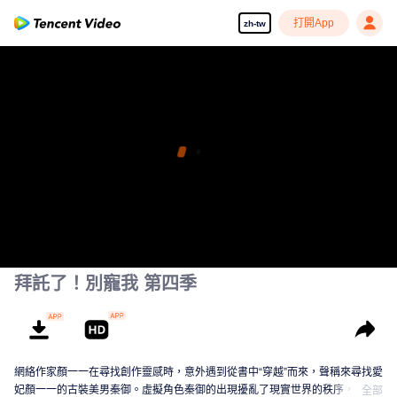
打開App
zh-tw
拜託了！別寵我 第四季
網絡作家顏一一在尋找創作靈感時，意外遇到從書中“穿越”而來，聲稱來尋找愛
妃顏一一的古裝美男秦御。虛擬角色秦御的出現擾亂了現實世界的秩序，作為
全部