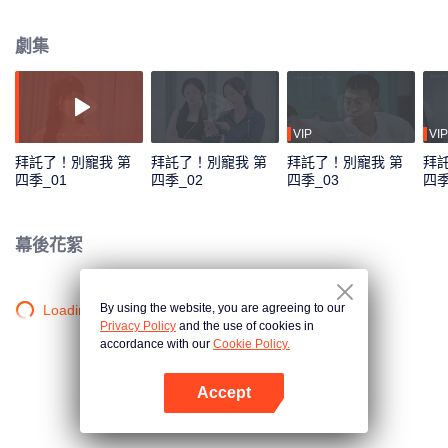
作者的顏一一更是面臨嚴重懲罰。為了自保，更為了維護書中世界和現實世界
的平衡，顏一一與秦御開啟了一場為期100天的“花式分手大作戰”。
劇集
VIP
VIP
拜託了！別寵我 第
拜託了！別寵我 第
拜託了！別寵我 第
拜
四季_01
四季_02
四季_03
四季
幕後花絮
By using the website, you are agreeing to our
Loading…
Privacy Policy
and the use of cookies in
accordance with our
Cookie Policy.
Accept
打開App