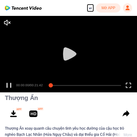
Mở APP
vi
00:00:00
/
00:21:42
Thượng Ẩn
Thượng Ẩn xoay quanh câu chuyện tình yêu học đường của cậu học trò
nghèo Bạch Lạc Nhân (Hứa Ngụy Châu) và đại thiếu gia Cố Hải (Hoàng
More