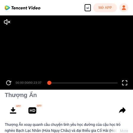
Mở APP
vi
00:00:00
/
00:23:37
Thượng Ẩn
Thượng Ẩn xoay quanh câu chuyện tình yêu học đường của cậu học trò
nghèo Bạch Lạc Nhân (Hứa Ngụy Châu) và đại thiếu gia Cố Hải (Hoàng
More