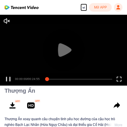
Mở APP
vi
00:00:00
/
00:24:55
Thượng Ẩn
Thượng Ẩn xoay quanh câu chuyện tình yêu học đường của cậu học trò
nghèo Bạch Lạc Nhân (Hứa Ngụy Châu) và đại thiếu gia Cố Hải (Hoàng
More