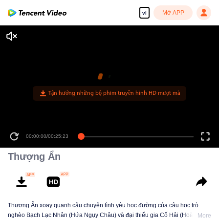
Mở APP
vi
00:00:00
/
00:25:23
Thượng Ẩn
Thượng Ẩn xoay quanh câu chuyện tình yêu học đường của cậu học trò
nghèo Bạch Lạc Nhân (Hứa Ngụy Châu) và đại thiếu gia Cố Hải (Hoàng
More