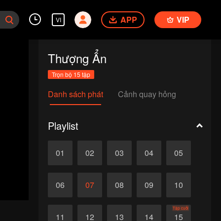
APP
VIP
VI
Thượng Ẩn
Trọn bộ 15 tập
Danh sách phát
Cảnh quay hỏng
Playlist
01
02
03
04
05
06
07
08
09
10
Tập cuối
11
12
13
14
15