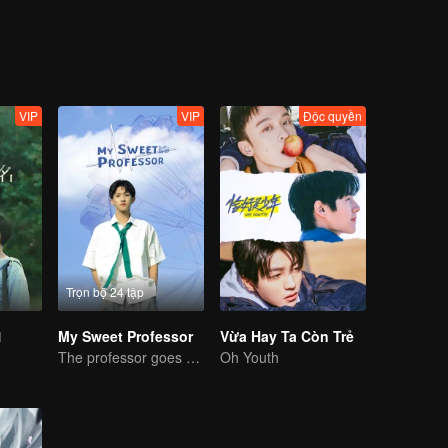
à vô tình chuyển đến ngôi trường mà Lạc Nhân đang học. Tại đây, cả h
 Bên cạnh đó, hai người bạn Dương Mãnh (Trần Ổn) và Vưu Kỳ (Lâm Ph
VIP
VIP
Độc quyền
Trọn bộ 24 tập
1
My Sweet Professor
Vừa Hay Ta Còn Trẻ
The professor goes back to campus as a student.
Oh Youth