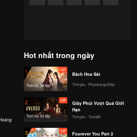
Hot nhất trong ngày
VIP
1
Bách Hoa Sát
Tìnhyêu · Phụctrangcổđại
Trọn bộ 36 tập
VIP
2
Giây Phút Vượt Quá Giới
Hạn
Trọn bộ 33 tập
Tìnhyêu · Tìnhtiết
(Hoàng
VIP
3
nh vì
Fourever You Part 2