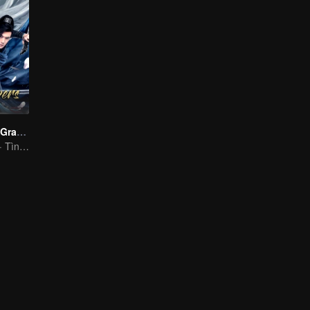
The Legend of Grave Keepers
Phụctrangcổđại · Tìnhyêu · Tìnhtiết