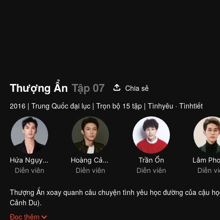
Thượng Ẩn
Tập 07
Chia sẻ
2016
|
Trung Quốc đại lục
|
Trọn bộ 15 tập
|
Tìnhyêu · Tìnhtiết
Hứa Ngụy Châu
Hoàng Cảnh Du
Trần Ổn
Diễn viên
Diễn viên
Diễn viên
Diễn v
Thượng Ẩn xoay quanh câu chuyện tình yêu học đường của cậu học
Cảnh Du).
Lạc Nhân từ nhỏ sống cùng ba và bà nội, mẹ cậu tái hôn với Cố Uy
Đọc thêm