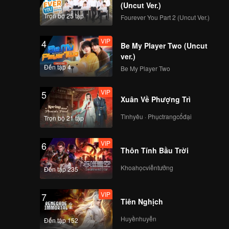
ai học
(Uncut Ver.)
ong
Trọn bộ 25 tập
Fourever You Part 2 (Uncut Ver.)
VIP
4
Be My Player Two (Uncut
ver.)
Đến tập 4
Be My Player Two
VIP
5
Xuân Về Phượng Trì
Tìnhyêu · Phụctrangcổđại
Trọn bộ 21 tập
VIP
6
Thôn Tính Bầu Trời
Khoahọcviễntưởng
Đến tập 235
VIP
7
Tiên Nghịch
Huyềnhuyễn
Đến tập 152