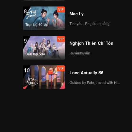
VIP
8
Mạc Ly
Tìnhyêu · Phụctrangcổđại
Trọn bộ 40 tập
VIP
9
Nghịch Thiên Chí Tôn
Huyềnhuyễn
Đến tập 534
VIP
10
Love Actually S5
Guided by Fate, Loved with Heart