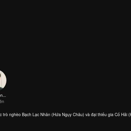
Lâm Phong Tùng
iên
 trò nghèo Bạch Lạc Nhân (Hứa Ngụy Châu) và đại thiếu gia Cố Hải 
 Đình – cha của Cố Hải, và muốn cậu về sống chung. Trong lúc đó, chí