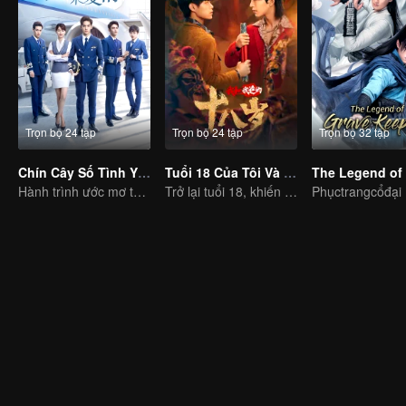
Trọn bộ 24 tập
Trọn bộ 24 tập
Trọn bộ 32 tập
Chín Cây Số Tình Yêu
Tuổi 18 Của Tôi Và Bố
Hành trình ước mơ tuổi trẻ của học viên hàng không
Trở lại tuổi 18, khiến bố đổi đời