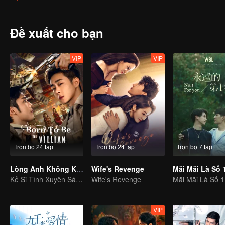
phản đối cuộc hôn nhân này của ba mình, Cố Hải đã bỏ nhà ra đi v
chung một lớp, gặp gỡ và chơi chung khiến họ nảy sinh cảm tình.
Tùng) cũng xuất hiện những tình cảm khó nói.
Đề xuất cho bạn
VIP
VIP
Trọn bộ 24 tập
Trọn bộ 24 tập
Trọn bộ 7 tập
Lòng Anh Không Khó Đoán
Wife's Revenge
Mãi Mãi Là Số 
Kẻ Si Tình Xuyên Sách: Mỹ Nhân Phản Kích
Wife's Revenge
Mãi Mãi Là Số 1
VIP