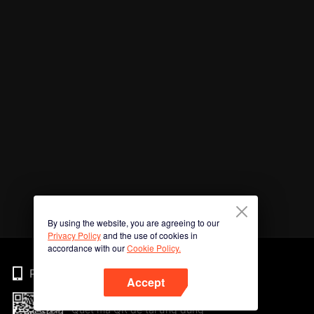
By using the website, you are agreeing to our
Privacy Policy
and the use of cookies in
accordance with our
Cookie Policy.
Phone
Accept
Quét mã QR để tải ứng dụng