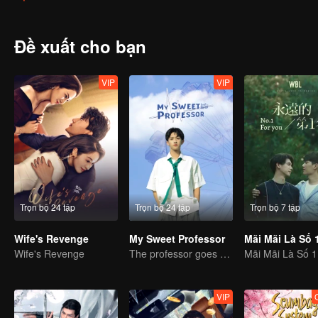
phản đối cuộc hôn nhân này của ba mình, Cố Hải đã bỏ nhà ra đi v
chung một lớp, gặp gỡ và chơi chung khiến họ nảy sinh cảm tình.
Tùng) cũng xuất hiện những tình cảm khó nói.
Đề xuất cho bạn
VIP
VIP
Trọn bộ 24 tập
Trọn bộ 24 tập
Trọn bộ 7 tập
Wife's Revenge
My Sweet Professor
Mãi Mãi Là Số 
Wife's Revenge
The professor goes back to campus as a student.
Mãi Mãi Là Số 1
VIP