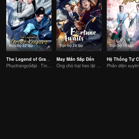
Trọn bộ 32 tập
Trọn bộ 24 tập
Trọn bộ 10 tập
The Legend of Grave Keepers
May Mắn Sắp Đến
Phụctrangcổđại · Tìnhyêu · Tìnhtiết
Ông chủ trại heo lật ngược tình thế trở thành cậu chủ bạc tỷ