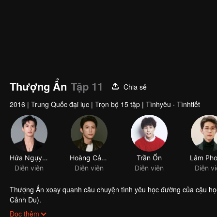
Thượng Ẩn
Tập 11
Chia sẻ
2016
|
Trung Quốc đại lục
|
Trọn bộ 15 tập
|
Tìnhyêu · Tìnhtiết
Hứa Ngụy Châu
Hoàng Cảnh Du
Trần Ổn
Diễn viên
Diễn viên
Diễn viên
Diễn v
Thượng Ẩn xoay quanh câu chuyện tình yêu học đường của cậu học
Cảnh Du).
Lạc Nhân từ nhỏ sống cùng ba và bà nội, mẹ cậu tái hôn với Cố Uy
Đọc thêm