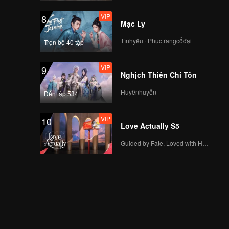
VIP
8
Mạc Ly
Tìnhyêu · Phụctrangcổđại
Trọn bộ 40 tập
VIP
9
Nghịch Thiên Chí Tôn
Huyềnhuyễn
Đến tập 534
VIP
10
Love Actually S5
Guided by Fate, Loved with Heart