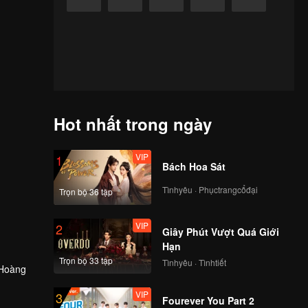
Hot nhất trong ngày
VIP
1
Bách Hoa Sát
Tìnhyêu · Phụctrangcổđại
Trọn bộ 36 tập
VIP
2
Giây Phút Vượt Quá Giới
Hạn
Trọn bộ 33 tập
Tìnhyêu · Tìnhtiết
(Hoàng
VIP
3
nh vì
Fourever You Part 2