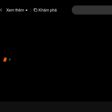
í
Xem thêm
|
Khám phá