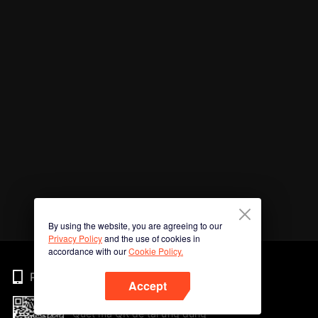
By using the website, you are agreeing to our
Privacy Policy
and the use of cookies in
accordance with our
Cookie Policy.
Phone
Accept
Quét mã QR để tải ứng dụng