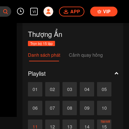
APP
VIP
VI
Thượng Ẩn
Trọn bộ 15 tập
Danh sách phát
Cảnh quay hỏng
Playlist
01
02
03
04
05
06
07
08
09
10
Tập cuối
11
12
13
14
15