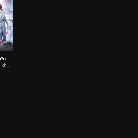
Hệ Thống Tự Cứu Của Nhân Vật Phản Diện
Phản diện xuyên không vào truyện hành hạ nam chính