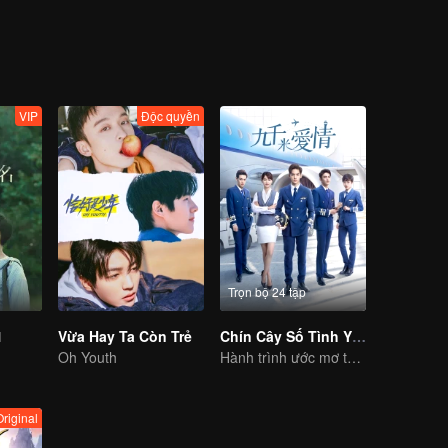
à vô tình chuyển đến ngôi trường mà Lạc Nhân đang học. Tại đây, cả h
 Bên cạnh đó, hai người bạn Dương Mãnh (Trần Ổn) và Vưu Kỳ (Lâm Ph
VIP
Độc quyền
Trọn bộ 24 tập
1
Vừa Hay Ta Còn Trẻ
Chín Cây Số Tình Yêu
Oh Youth
Hành trình ước mơ tuổi trẻ của học viên hàng không
Original