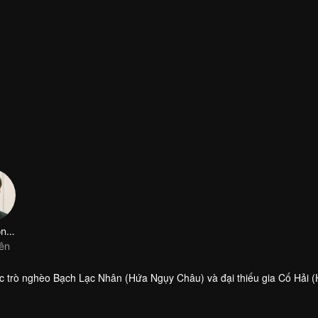
Lâm Phong Tùng
iên
 trò nghèo Bạch Lạc Nhân (Hứa Ngụy Châu) và đại thiếu gia Cố Hải 
 Đình – cha của Cố Hải, và muốn cậu về sống chung. Trong lúc đó, chí