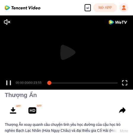
Mở APP
vi
00:00:00
/
00:23:55
Thượng Ẩn
Thượng Ẩn xoay quanh câu chuyện tình yêu học đường của cậu học trò
nghèo Bạch Lạc Nhân (Hứa Ngụy Châu) và đại thiếu gia Cố Hải (Hoàng
More