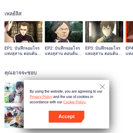
งเล่าถึงการผจญภัยของเขาในเทือกเขาฉินหลิ่ง และเชิญอู๋เสียไปผจญภัยร่วมกันเพื่อ
สำรวจซากปรักหักพังโบราณ
เพลย์ลิส
EP1: บันทึกจอมโจร
EP2: บันทึกจอมโจร
EP3: บันทึกจอมโจร
EP4
แห่งสุสาน ตอนต้นไม้
แห่งสุสาน ตอนต้นไม้
แห่งสุสาน ตอนต้นไม้
แห่
เทพเจ้า
เทพเจ้า
เทพเจ้า
เทพ
คุณอาจจะชอบ
By using the website, you are agreeing to our
สามีแห่งชาตินำกลับบ้าน SS1
Privacy Policy
and the use of cookies in
accordance with our
Cookie Policy.
Accept
เทพยุทธ์เซียนกลอรี่
เปิด APP