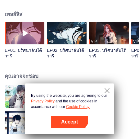
พบจงหางและช่วยชีวิตเขาไว้ระหว่างการเปิดบ่อน้ำทองคำ เธอฝึกจงหางให้เป็นภูต
วารีมืออาชีพ และลงไปในบ่อน้ำทองคำบรรพบุรุษกับติงอวี้เตี๋ยอีกคนเพื่อสืบหา
เพลย์ลิส
ความจริง
VIP
VIP
VIP
EP01: ปริศนาลับใต้
EP02: ปริศนาลับใต้
EP03: ปริศนาลับใต้
EP0
วารี
วารี
วารี
วารี
คุณอาจจะชอบ
By using the website, you are agreeing to our
สามีแห่งชาตินำกลับบ้าน SS1
Privacy Policy
and the use of cookies in
accordance with our
Cookie Policy.
Accept
เสกให้หายพี่ชายจอมกวน
เปิด APP