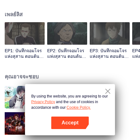
งเล่าถึงการผจญภัยของเขาในเทือกเขาฉินหลิ่ง และเชิญอู๋เสียไปผจญภัยร่วมกันเพื่อ
สำรวจซากปรักหักพังโบราณ
เพลย์ลิส
EP1: บันทึกจอมโจร
EP2: บันทึกจอมโจร
EP3: บันทึกจอมโจร
EP4
แห่งสุสาน ตอนต้นไม้
แห่งสุสาน ตอนต้นไม้
แห่งสุสาน ตอนต้นไม้
แห่
เทพเจ้า
เทพเจ้า
เทพเจ้า
เทพ
คุณอาจจะชอบ
By using the website, you are agreeing to our
สามีแห่งชาตินำกลับบ้าน SS1
Privacy Policy
and the use of cookies in
accordance with our
Cookie Policy.
Accept
มหาศึกล้างพิภพ
เปิด APP