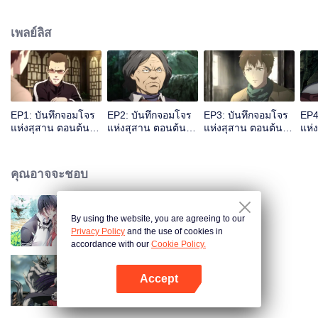
งเล่าถึงการผจญภัยของเขาในเทือกเขาฉินหลิ่ง และเชิญอู๋เสียไปผจญภัยร่วมกันเพื่อ
สำรวจซากปรักหักพังโบราณ
เพลย์ลิส
EP1: บันทึกจอมโจร
EP2: บันทึกจอมโจร
EP3: บันทึกจอมโจร
EP4
แห่งสุสาน ตอนต้นไม้
แห่งสุสาน ตอนต้นไม้
แห่งสุสาน ตอนต้นไม้
แห่
เทพเจ้า
เทพเจ้า
เทพเจ้า
เทพ
คุณอาจจะชอบ
By using the website, you are agreeing to our
สามีแห่งชาตินำกลับบ้าน SS1
Privacy Policy
and the use of cookies in
accordance with our
Cookie Policy.
Accept
เซียนจอมเวทเต็มพิกัด ซีซัน2
เปิด APP