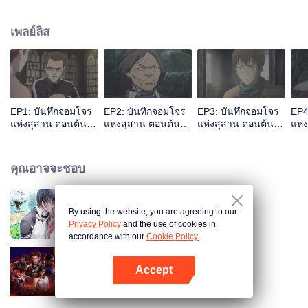
งเล่าถึงการผจญภัยของเขาในเทือกเขาฉินหลิ่ง และเชิญอู๋เสียไปผจญภัยร่วมกันเพื่อ
สำรวจซากปรักหักพังโบราณ
เพลย์ลิส
EP1: บันทึกจอมโจร
EP2: บันทึกจอมโจร
EP3: บันทึกจอมโจร
EP4
แห่งสุสาน ตอนต้นไม้
แห่งสุสาน ตอนต้นไม้
แห่งสุสาน ตอนต้นไม้
แห่
เทพเจ้า
เทพเจ้า
เทพเจ้า
เทพ
คุณอาจจะชอบ
By using the website, you are agreeing to our
สามีแห่งชาตินำกลับบ้าน SS1
Privacy Policy
and the use of cookies in
accordance with our
Cookie Policy.
Accept
มหาศึกล้างพิภพ
เปิด APP