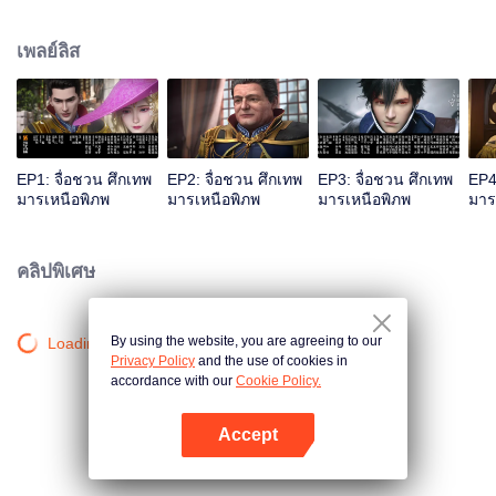
ทัพรักชาติ น้องสามจื่อชวนซิวคนไม่เอาไหน แต่ฉลาดกล้าหาญ ตระกูลจื่อชวนเจอ
ศึกทั้งภายในภายนอก สามอัจฉริยะจื่อชวนต่างแสดงฝีมือ… มนุษย์ เผ่ามาร เผ่าอสูร
เพลย์ลิส
ตระกูลต่าง ๆ ต่อสู้กันไม่หยุดหย่อน ท่ามกลางเลือดและไฟ การปะทะของมีดและ
ดาบ เกิดเป็นมหากาพย์อันยิ่งใหญ่…จื่อชวน แอนิเมชั่นวาดโลกที่พิเศษและ
มหัศจรรย์ขึ้น นำเสนอตัวละครต่างบุคลิกกัน พร้อมเพลงที่ฮึกเหิมและเศร้าระทม...
EP1: จื่อชวน ศึกเทพ
EP2: จื่อชวน ศึกเทพ
EP3: จื่อชวน ศึกเทพ
EP4
มารเหนือพิภพ
มารเหนือพิภพ
มารเหนือพิภพ
มาร
คลิปพิเศษ
By using the website, you are agreeing to our
Loading…
Privacy Policy
and the use of cookies in
accordance with our
Cookie Policy.
Accept
เปิด APP