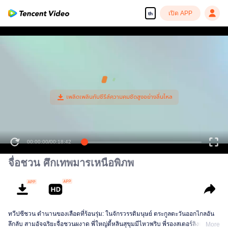
เปิด APP
th
00:00:00
/
00:18:42
จื่อชวน ศึกเทพมารเหนือพิภพ
ทวีปซีชวน ตำนานของเลือดที่ร้อนรุ่ม: ในจักรวรรดิมนุษย์ ตระกูลตะวันออกไกลอัน
ลึกลับ สามอัจฉริยะจื่อชวนผงาด พี่ใหญ่ตี้หลินสุขุมมีไหวพริบ พี่รองสเตอร์ลิงเก่งนำ
More