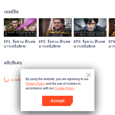
ทัพรักชาติ น้องสามจื่อชวนซิวคนไม่เอาไหน แต่ฉลาดกล้าหาญ ตระกูลจื่อชวนเจอ
ศึกทั้งภายในภายนอก สามอัจฉริยะจื่อชวนต่างแสดงฝีมือ… มนุษย์ เผ่ามาร เผ่าอสูร
เพลย์ลิส
ตระกูลต่าง ๆ ต่อสู้กันไม่หยุดหย่อน ท่ามกลางเลือดและไฟ การปะทะของมีดและ
ดาบ เกิดเป็นมหากาพย์อันยิ่งใหญ่…จื่อชวน แอนิเมชั่นวาดโลกที่พิเศษและ
มหัศจรรย์ขึ้น นำเสนอตัวละครต่างบุคลิกกัน พร้อมเพลงที่ฮึกเหิมและเศร้าระทม...
EP1: จื่อชวน ศึกเทพ
EP2: จื่อชวน ศึกเทพ
EP3: จื่อชวน ศึกเทพ
EP4
มารเหนือพิภพ
มารเหนือพิภพ
มารเหนือพิภพ
มาร
คลิปพิเศษ
By using the website, you are agreeing to our
Loading…
Privacy Policy
and the use of cookies in
accordance with our
Cookie Policy.
Accept
เปิด APP