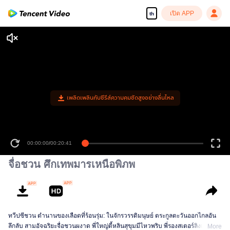
เปิด APP
th
เพลิดเพลินกับซีรีส์ความคมชัดสูงอย่างลื่นไหล
00:00:00
/
00:20:41
จื่อชวน ศึกเทพมารเหนือพิภพ
ทวีปซีชวน ตำนานของเลือดที่ร้อนรุ่ม: ในจักรวรรดิมนุษย์ ตระกูลตะวันออกไกลอัน
ลึกลับ สามอัจฉริยะจื่อชวนผงาด พี่ใหญ่ตี้หลินสุขุมมีไหวพริบ พี่รองสเตอร์ลิงเก่งนำ
More