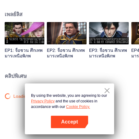
ทัพรักชาติ น้องสามจื่อชวนซิวคนไม่เอาไหน แต่ฉลาดกล้าหาญ ตระกูลจื่อชวนเจอ
ศึกทั้งภายในภายนอก สามอัจฉริยะจื่อชวนต่างแสดงฝีมือ… มนุษย์ เผ่ามาร เผ่าอสูร
เพลย์ลิส
ตระกูลต่าง ๆ ต่อสู้กันไม่หยุดหย่อน ท่ามกลางเลือดและไฟ การปะทะของมีดและ
ดาบ เกิดเป็นมหากาพย์อันยิ่งใหญ่…จื่อชวน แอนิเมชั่นวาดโลกที่พิเศษและ
มหัศจรรย์ขึ้น นำเสนอตัวละครต่างบุคลิกกัน พร้อมเพลงที่ฮึกเหิมและเศร้าระทม...
EP1: จื่อชวน ศึกเทพ
EP2: จื่อชวน ศึกเทพ
EP3: จื่อชวน ศึกเทพ
EP4
มารเหนือพิภพ
มารเหนือพิภพ
มารเหนือพิภพ
มาร
คลิปพิเศษ
By using the website, you are agreeing to our
Loading…
Privacy Policy
and the use of cookies in
accordance with our
Cookie Policy.
Accept
เปิด APP