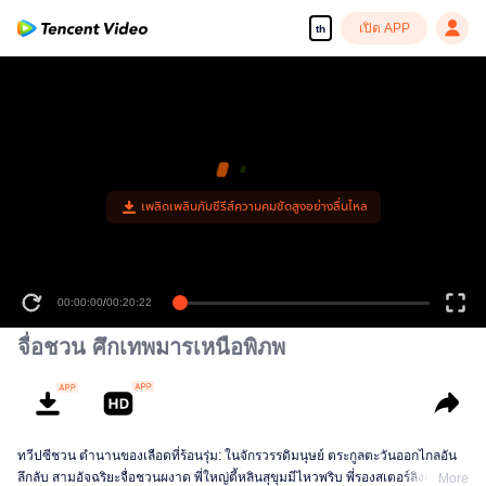
เปิด APP
th
00:00:00
/
00:20:22
จื่อชวน ศึกเทพมารเหนือพิภพ
ทวีปซีชวน ตำนานของเลือดที่ร้อนรุ่ม: ในจักรวรรดิมนุษย์ ตระกูลตะวันออกไกลอัน
ลึกลับ สามอัจฉริยะจื่อชวนผงาด พี่ใหญ่ตี้หลินสุขุมมีไหวพริบ พี่รองสเตอร์ลิงเก่งนำ
More