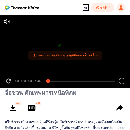
เปิด APP
th
เพลิดเพลินกับซีรีส์ความคมชัดสูงอย่างลื่นไหล
00:00:00
/
00:25:34
จื่อชวน ศึกเทพมารเหนือพิภพ
ทวีปซีชวน ตำนานของเลือดที่ร้อนรุ่ม: ในจักรวรรดิมนุษย์ ตระกูลตะวันออกไกลอัน
ลึกลับ สามอัจฉริยะจื่อชวนผงาด พี่ใหญ่ตี้หลินสุขุมมีไหวพริบ พี่รองสเตอร์ลิงเก่งนำ
More