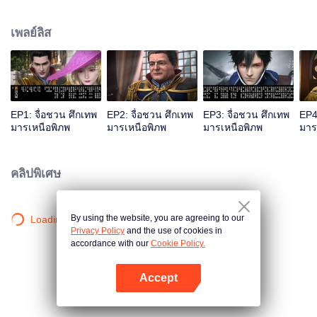
ทัพรักชาติ น้องสามจื่อชวนซิวคนไม่เอาไหน แต่ฉลาดกล้าหาญ ตระกูลจื่อชวนเจอ
ศึกทั้งภายในภายนอก สามอัจฉริยะจื่อชวนต่างแสดงฝีมือ… มนุษย์ เผ่ามาร เผ่าอสูร
เพลย์ลิส
ตระกูลต่าง ๆ ต่อสู้กันไม่หยุดหย่อน ท่ามกลางเลือดและไฟ การปะทะของมีดและ
ดาบ เกิดเป็นมหากาพย์อันยิ่งใหญ่…จื่อชวน แอนิเมชั่นวาดโลกที่พิเศษและ
มหัศจรรย์ขึ้น นำเสนอตัวละครต่างบุคลิกกัน พร้อมเพลงที่ฮึกเหิมและเศร้าระทม...
EP1: จื่อชวน ศึกเทพ
EP2: จื่อชวน ศึกเทพ
EP3: จื่อชวน ศึกเทพ
EP4
มารเหนือพิภพ
มารเหนือพิภพ
มารเหนือพิภพ
มาร
คลิปพิเศษ
By using the website, you are agreeing to our
Loading…
Privacy Policy
and the use of cookies in
accordance with our
Cookie Policy.
Accept
เปิด APP