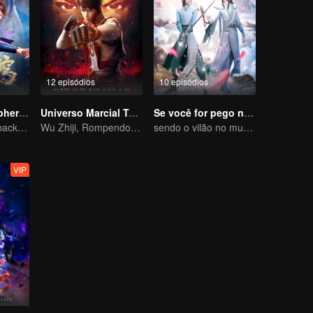
12 episódios
10 episódios
Fights Break Sphere S2
Universo Marcial Temporada 1
Se você for pego no livro
Xiao Yan come back! Everything is shifting once again ！
Wu Zhiji, Rompendo o Céu, Movendo o Céu e a Terra
sendo o vilão no mundo do livro
VIP