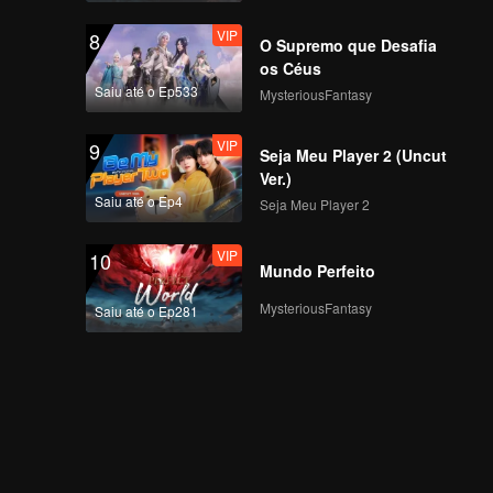
VIP
8
O Supremo que Desafia
os Céus
Saiu até o Ep533
MysteriousFantasy
VIP
9
Seja Meu Player 2 (Uncut
Ver.)
Saiu até o Ep4
Seja Meu Player 2
VIP
10
Mundo Perfeito
MysteriousFantasy
Saiu até o Ep281