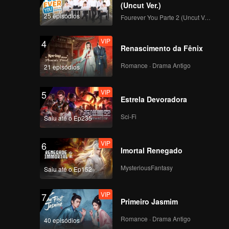
(Uncut Ver.)
VIP
VIP
25 episódios
Fourever You Parte 2 (Uncut Ver.)
171
172
VIP
4
VIP
VIP
Renascimento da Fênix
173
174
Romance · Drama Antigo
21 episódios
VIP
VIP
175
176
VIP
5
Estrela Devoradora
VIP
VIP
Sci-Fi
Saiu até o Ep235
177
178
VIP
6
VIP
VIP
Imortal Renegado
179
180
MysteriousFantasy
Saiu até o Ep152
VIP
7
Primeiro Jasmim
Romance · Drama Antigo
40 episódios