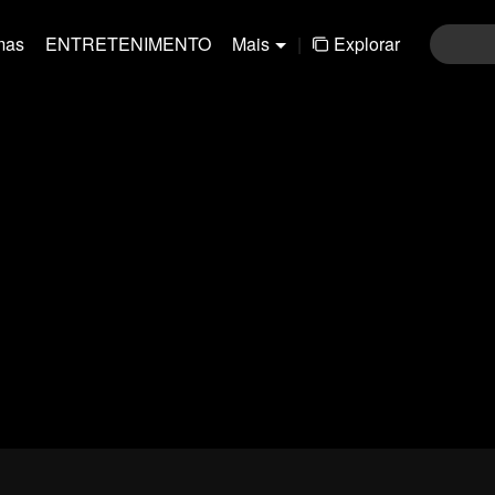
mas
ENTRETENIMENTO
Mais
|
Explorar
01-30
31-60