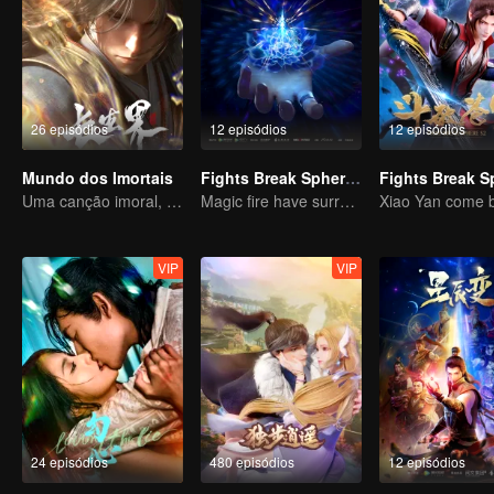
26 episódios
12 episódios
12 episódios
Mundo dos Imortais
Fights Break Sphere S3
Uma canção imoral, revelando sangue e lágrimas
Magic fire have surrendered! Xiao Yan mastered the fighting skill——Buddha anger Lotus!
VIP
VIP
24 episódios
480 episódios
12 episódios