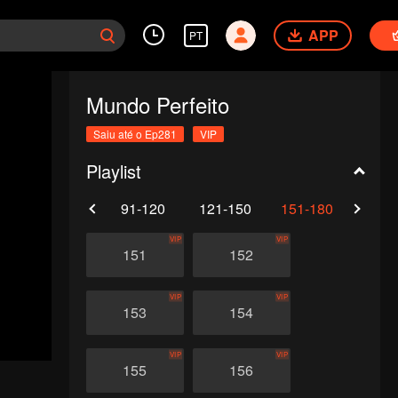
APP
PT
Mundo Perfeito
Saiu até o Ep281
VIP
Playlist
61-90
91-120
121-150
151-180
181-
VIP
VIP
151
152
VIP
VIP
153
154
VIP
VIP
155
156