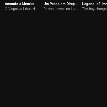
Amando a Mentira
Um Passo em Direção à Liberdade
O Vingativo Lótus Negro cai para o jovem mestre desonesto
Paixão Juvenil na Luta Mundial