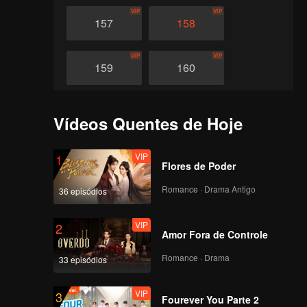
VIP
VIP
157
158
VIP
VIP
159
160
VIP
VIP
161
162
Vídeos Quentes de Hoje
VIP
VIP
163
164
VIP
1
Flores de Poder
Romance · Drama Antigo
36 episódios
VIP
VIP
165
166
VIP
2
Amor Fora de Controle
VIP
VIP
167
168
Romance · Drama
33 episódios
VIP
VIP
169
170
VIP
3
Fourever You Parte 2