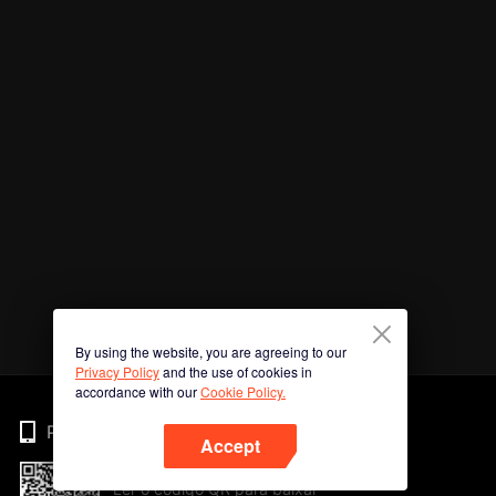
By using the website, you are agreeing to our
Privacy Policy
and the use of cookies in
accordance with our
Cookie Policy.
Phone
Accept
Ler o código QR para baixar