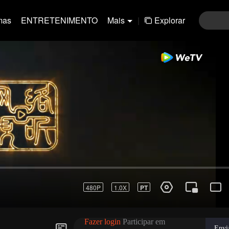
mas
ENTRETENIMENTO
Mais
|
Explorar
01-30
31-60