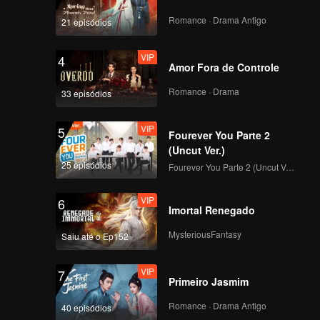
VIP
VIP
Romance · Drama Antigo
21 episódios
171
172
VIP
4
VIP
VIP
Amor Fora de Controle
173
174
Romance · Drama
33 episódios
VIP
VIP
175
176
VIP
5
Fourever You Parte 2
(Uncut Ver.)
VIP
VIP
25 episódios
177
178
Fourever You Parte 2 (Uncut Ver.)
VIP
6
VIP
VIP
Imortal Renegado
179
180
MysteriousFantasy
Saiu até o Ep152
VIP
7
Primeiro Jasmim
Romance · Drama Antigo
40 episódios