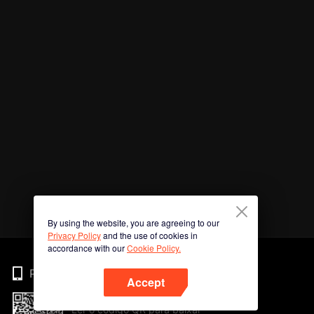
By using the website, you are agreeing to our
Privacy Policy
and the use of cookies in
accordance with our
Cookie Policy.
Phone
Accept
Ler o código QR para baixar