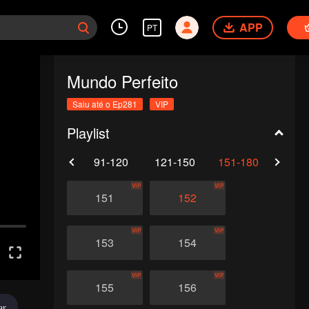
APP
PT
Mundo Perfeito
Saiu até o Ep281
VIP
Playlist
61-90
91-120
121-150
151-180
181-
VIP
VIP
151
152
VIP
VIP
153
154
VIP
VIP
155
156