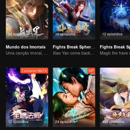
26 episódios
12 episódios
12 episódios
Mundo dos Imortais
Fights Break Sphere S2
Uma canção imoral, revelando sangue e lágrimas
Xiao Yan come back! Everything is shifting once again ！
Exclusivo WeTV
VIP
12 episódios
24 episódios
480 episódios