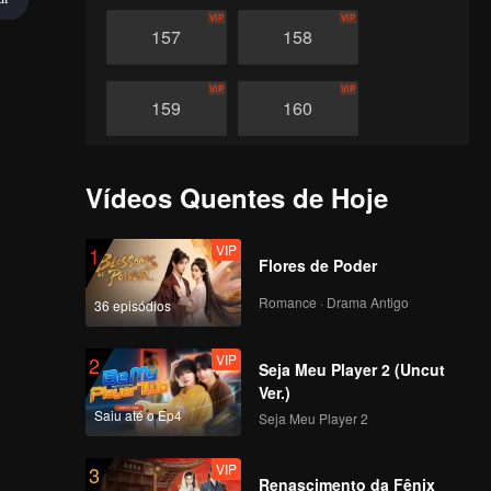
VIP
VIP
157
158
VIP
VIP
159
160
VIP
VIP
161
162
Vídeos Quentes de Hoje
VIP
VIP
163
164
VIP
1
Flores de Poder
Romance · Drama Antigo
36 episódios
VIP
VIP
165
166
VIP
2
Seja Meu Player 2 (Uncut
VIP
VIP
167
168
Ver.)
Saiu até o Ep4
Seja Meu Player 2
VIP
VIP
169
170
VIP
3
Renascimento da Fênix