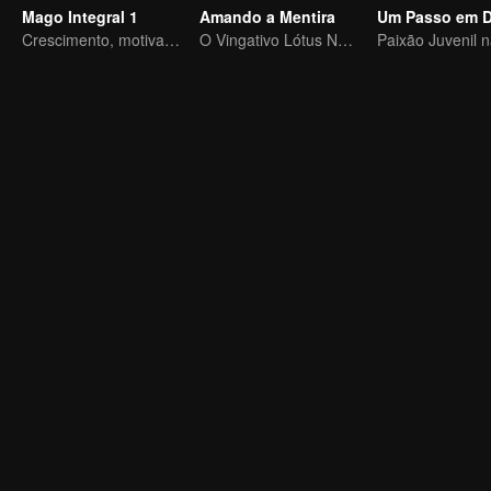
Mago Integral 1
Amando a Mentira
Crescimento, motivação e auto-aperfeiçoamento
O Vingativo Lótus Negro cai para o jovem mestre desonesto