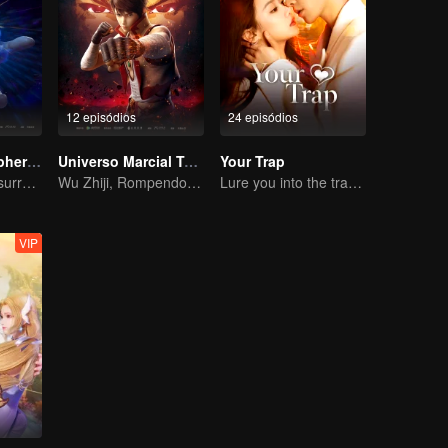
12 episódios
24 episódios
Fights Break Sphere S3
Universo Marcial Temporada 1
Your Trap
Magic fire have surrendered! Xiao Yan mastered the fighting skill——Buddha anger Lotus!
Wu Zhiji, Rompendo o Céu, Movendo o Céu e a Terra
Lure you into the trap with love as bait
VIP