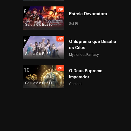
VIP
8
Estrela Devoradora
Sci-Fi
Saiu até o Ep235
VIP
9
O Supremo que Desafia
os Céus
Saiu até o Ep534
MysteriousFantasy
VIP
10
O Deus Supremo
Imperador
Saiu até o Ep611
Combat