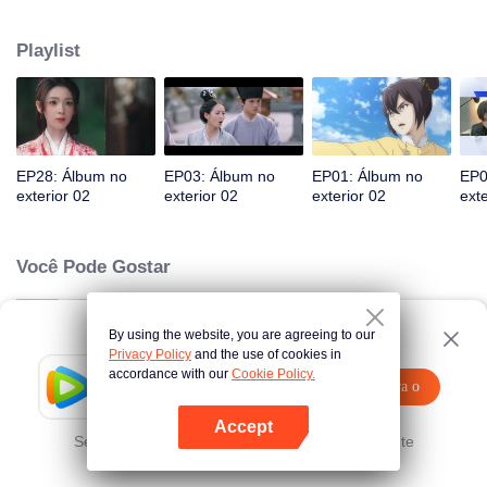
Humanidade. Em um momento difícil, Ina entrega tecnologia secreta à sua
filha Iya. Vinte anos depois, a Igreja e Ron O grupo luta, completa sua
Playlist
transformação e salva o povo da ponte.
EP28: Álbum no
EP03: Álbum no
EP01: Álbum no
EP0
exterior 02
exterior 02
exterior 02
exte
Você Pode Gostar
By using the website, you are agreeing to our
Divórcio Reverso (Versão Coreana)
Privacy Policy
and the use of cookies in
accordance with our
Cookie Policy.
Tencent Video
Abra o
Assista a mais conteúdos
programa
Accept
Little Mom
Se falhar, por favor
Clique aqui
tente novamente
Abra o programa