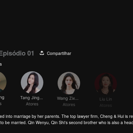
Episódio 01
Compartilhar
a
eng
Tang Jingmei
Wang Zixuan
Liu Lin
s
Atores
Atores
Atores
ed into marriage by her parents. The top lawyer firm, Cheng & Hui is re
is to be married. Qin Wenyu, Qin Shi's second brother who is also a hea
permission, thus creating a fictional husband for her out of nowhere. N