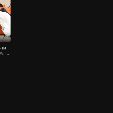
e Dá
Wang Yuwen e Wang Ziqi trabalham novamente como um casal