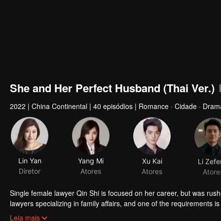
She and Her Perfect Husband (Thai Ver.)
2022
|
China Continental
|
40 episódios
|
Romance · Cidade · Dram
Lin Yan
Yang Mi
Xu Kai
Li Zef
Diretor
Atores
Atores
Atore
Single female lawyer Qin Shi is focused on her career, but was rush
lawyers specializing in family affairs, and one of the requirements 
secretly changed Qin Shi's marriage status to "married" without her 
Leia mais