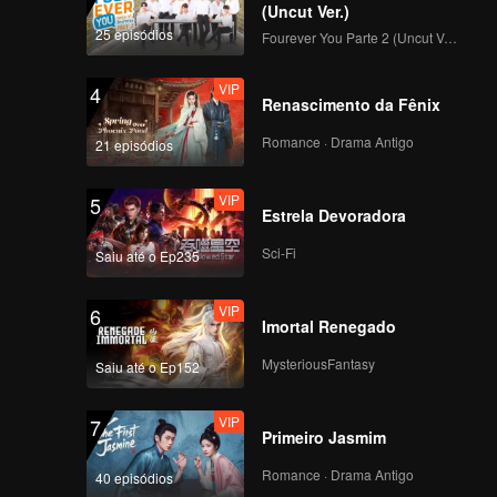
th
(Uncut Ver.)
that she
25 episódios
Fourever You Parte 2 (Uncut Ver.)
mother to
 the help
VIP
4
 marriage.
Renascimento da Fênix
 Facing
Romance · Drama Antigo
21 episódios
VIP
5
Estrela Devoradora
Sci-Fi
Saiu até o Ep235
VIP
6
Imortal Renegado
MysteriousFantasy
Saiu até o Ep152
VIP
7
Primeiro Jasmim
Romance · Drama Antigo
40 episódios