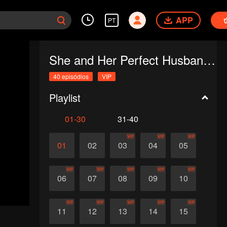
APP
PT
She and Her Perfect Husband (Thai Ver.)
40 episódios
VIP
Playlist
01-30
31-40
VIP
VIP
VIP
01
02
03
04
05
VIP
VIP
VIP
VIP
VIP
06
07
08
09
10
VIP
VIP
VIP
VIP
VIP
11
12
13
14
15