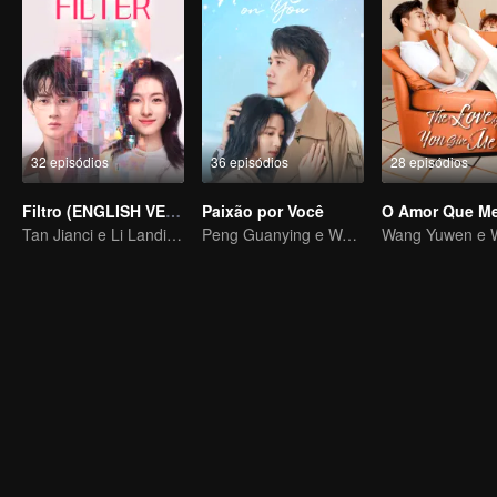
32 episódios
36 episódios
28 episódios
Filtro (ENGLISH VER.)
Paixão por Você
O Amor Que M
Tan Jianci e Li Landi, "vidas transformadoras"
Peng Guanying e Wang Churan se reconciliam