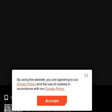
By using the website, you are agreeing to our
Privacy Policy
and the use of cookies in
accordance with our
Cookie Policy.
Phone
Accept
Ler o código QR para baixar