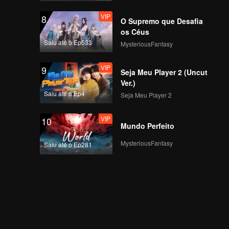
VIP
8
O Supremo que Desafia
os Céus
Saiu até o Ep533
MysteriousFantasy
VIP
9
Seja Meu Player 2 (Uncut
Ver.)
Saiu até o Ep4
Seja Meu Player 2
VIP
10
Mundo Perfeito
MysteriousFantasy
Saiu até o Ep281