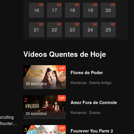
VIP
VIP
VIP
VIP
VIP
16
17
18
19
20
VIP
VIP
VIP
VIP
VIP
21
22
23
24
25
VIP
VIP
VIP
VIP
VIP
26
27
28
29
30
Vídeos Quentes de Hoje
VIP
1
Flores de Poder
Romance · Drama Antigo
36 episódios
VIP
2
Amor Fora de Controle
Romance · Drama
33 episódios
cruiting
dhunter,
VIP
3
ot
Fourever You Parte 2