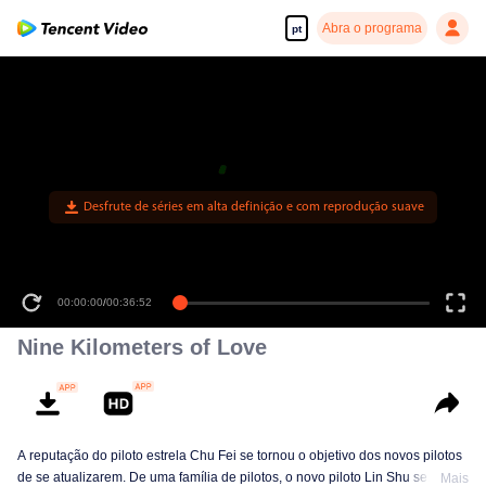
Abra o programa
pt
Desfrute de séries em alta definição e com reprodução suave
00:00:00
/
00:36:52
Nine Kilometers of Love
A reputação do piloto estrela Chu Fei se tornou o objetivo dos novos pilotos
de se atualizarem. De uma família de pilotos, o novo piloto Lin Shu se
Mais