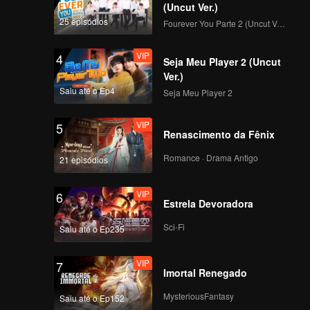
(Uncut Ver.)
25 episódios
Fourever You Parte 2 (Uncut Ver.)
VIP
4
Seja Meu Player 2 (Uncut
Ver.)
Saiu até o Ep4
Seja Meu Player 2
VIP
5
Renascimento da Fênix
Romance · Drama Antigo
21 episódios
VIP
6
Estrela Devoradora
Sci-Fi
Saiu até o Ep235
VIP
7
Imortal Renegado
MysteriousFantasy
Saiu até o Ep152