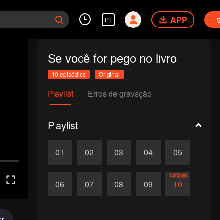
APP
PT
Se você for pego no livro
10 episódios
Original
Playlist
Erros de gravação
Playlist
01
02
03
04
05
Completo
06
07
08
09
10