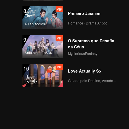
VIP
8
Primeiro Jasmim
Romance · Drama Antigo
40 episódios
VIP
9
O Supremo que Desafia
os Céus
Saiu até o Ep534
MysteriousFantasy
VIP
10
Love Actually S5
Guiado pelo Destino, Amado com o Coração