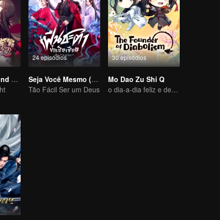
24 episódios
30 episódios
National Husband Bring Home SS1
Seja Você Mesmo (Versão Tailandesa)
Mo Dao Zu Shi Q
ht
Tão Fácil Ser um Deus
o dia-a-dia feliz e descansado