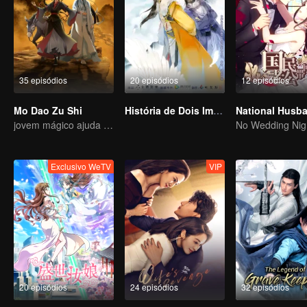
35 episódios
20 episódios
12 episódios
Mo Dao Zu Shi
História de Dois Imperadores
jovem mágico ajuda os povos
No Wedding Nig
Exclusivo WeTV
VIP
20 episódios
24 episódios
32 episódios