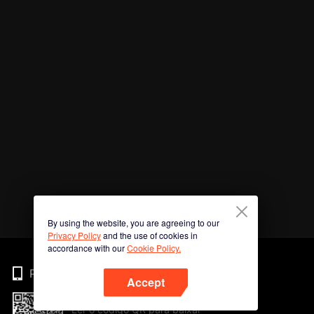
By using the website, you are agreeing to our
Privacy Policy
and the use of cookies in
accordance with our
Cookie Policy.
Phone
Accept
Ler o código QR para baixar