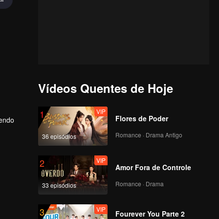
Vídeos Quentes de Hoje
VIP
1
Flores de Poder
zendo
Romance · Drama Antigo
36 episódios
VIP
2
Amor Fora de Controle
Romance · Drama
33 episódios
VIP
3
Fourever You Parte 2