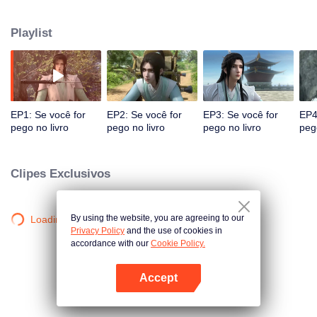
que o mesmo fique no corpo do vilão Chen Qingqiu.
Playlist
EP1: Se você for
EP2: Se você for
EP3: Se você for
EP4
pego no livro
pego no livro
pego no livro
peg
Clipes Exclusivos
By using the website, you are agreeing to our
Loading…
Privacy Policy
and the use of cookies in
accordance with our
Cookie Policy.
Accept
Abra o programa