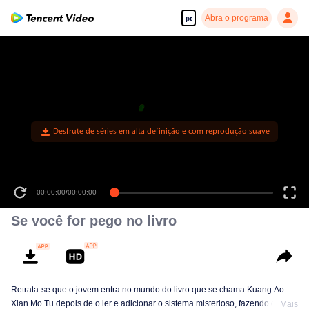
Abra o programa
pt
Desfrute de séries em alta definição e com reprodução suave
00:00:00
/
00:00:00
Se você for pego no livro
Retrata-se que o jovem entra no mundo do livro que se chama Kuang Ao
Xian Mo Tu depois de o ler e adicionar o sistema misterioso, fazendo com
Mais