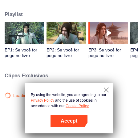
que o mesmo fique no corpo do vilão Chen Qingqiu.
Playlist
EP1: Se você for
EP2: Se você for
EP3: Se você for
EP4
pego no livro
pego no livro
pego no livro
peg
Clipes Exclusivos
By using the website, you are agreeing to our
Loading…
Privacy Policy
and the use of cookies in
accordance with our
Cookie Policy.
Accept
Abra o programa