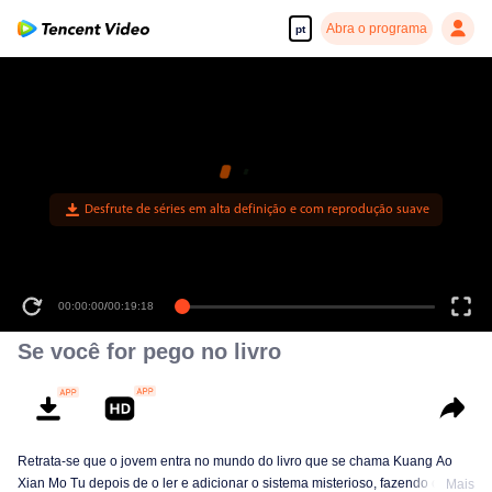
Abra o programa
pt
00:00:00
/
00:19:18
Se você for pego no livro
Retrata-se que o jovem entra no mundo do livro que se chama Kuang Ao
Xian Mo Tu depois de o ler e adicionar o sistema misterioso, fazendo com
Mais