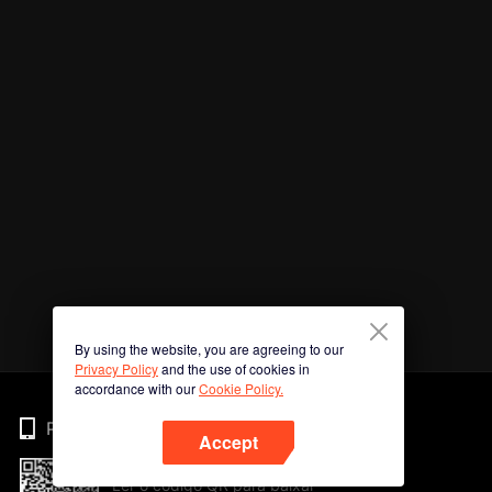
By using the website, you are agreeing to our
Privacy Policy
and the use of cookies in
accordance with our
Cookie Policy.
Phone
Accept
Ler o código QR para baixar