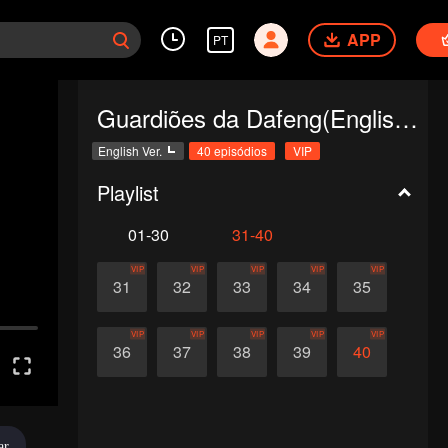
APP
PT
Guardiões da Dafeng(English Ver.)
English Ver.
40 episódios
VIP
Playlist
01-30
31-40
VIP
VIP
VIP
VIP
VIP
31
32
33
34
35
VIP
VIP
VIP
VIP
VIP
36
37
38
39
40