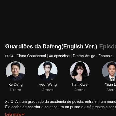
Guardiões da Dafeng(English Ver.)
Episó
2024
|
China Continental
|
40 episódios
|
Drama Antigo · Fantasia
Ke Deng
Hedi Wang
Tian Xiwei
Yijun L
Diretor
Atores
Atores
Atore
Xu Qi An, um graduado da academia de polícia, entra em um mundo e
Ele acaba de acordar e se encontra na prisão e está prestes a ser e
uma organização de guardiões para mudar seu destino e, assim, s
Leia mais