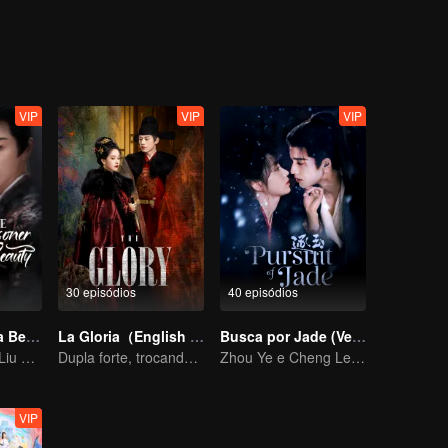
VIP
VIP
VIP
30 episódios
40 episódios
A Prisioneira da Beleza (English Ver.)
La Gloria（English Version.）
Busca por Jade (Versão em Inglês)
Song Zu'er and Liu Yuning's Family Feud and Romance
Dupla forte, trocando provocações e resolvendo mistérios juntos
Zhou Ye e Cheng Lei, os jovens generais que protegem o país
VIP