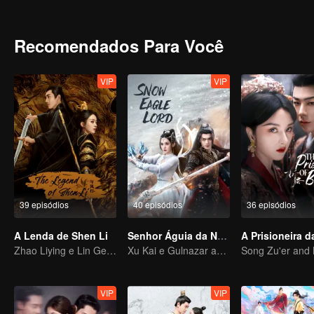
Recomendados Para Você
VIP
VIP
39 episódios
40 episódios
36 episódios
A Lenda de Shen Li
Senhor Águia da Neve
Zhao Liying e Lin Gengxin cooperam novamente
Xu Kai e Gulnazar abrem um mundo extraordinário da paixão
VIP
VIP