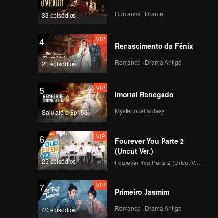
Romance · Drama
33 episódios
VIP
4
Renascimento da Fênix
Romance · Drama Antigo
21 episódios
VIP
5
Imortal Renegado
MysteriousFantasy
Saiu até o Ep153
VIP
6
Fourever You Parte 2
(Uncut Ver.)
25 episódios
Fourever You Parte 2 (Uncut Ver.)
VIP
7
Primeiro Jasmim
Romance · Drama Antigo
40 episódios