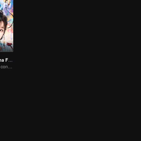
Jogo de Amor na Fantasia Oriental(English Ver.)
Garota travessa conquista a melancólica.