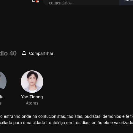
dio 40
Compartilhar
iu
Yan Zidong
s
Atores
stranho onde há confucionistas, taoístas, budistas, demônios e feiti
xilado para uma cidade fronteiriça em três dias, então ele é valorizad
e torna um Guardião.