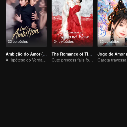
32 episódios
24 episódios
32 episódios
Ambição do Amor (Versão em Inglês)
The Romance of Tiger and Rose (Thai Ver.)
A Hipótese do Verdadeiro Amor entre Zhao Lusi e Chen Weiting
Cute princess falls for the tsundere prince