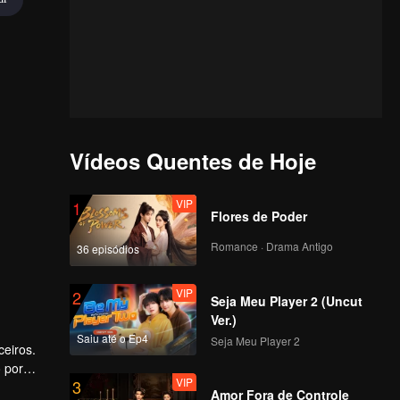
Vídeos Quentes de Hoje
VIP
1
Flores de Poder
Romance · Drama Antigo
36 episódios
VIP
2
Seja Meu Player 2 (Uncut
Ver.)
Saiu até o Ep4
Seja Meu Player 2
ceiros.
o por
VIP
3
Amor Fora de Controle