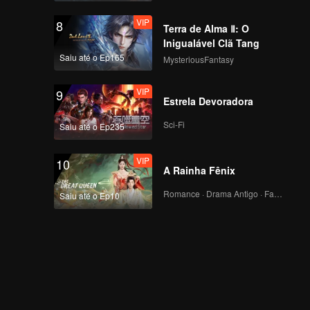
VIP
8
Terra de Alma Ⅱ: O
Inigualável Clã Tang
Saiu até o Ep165
MysteriousFantasy
VIP
9
Estrela Devoradora
Sci-Fi
Saiu até o Ep235
VIP
10
A Rainha Fênix
Romance · Drama Antigo · Fantasia
Saiu até o Ep10