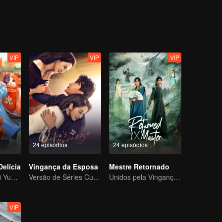
VIP
VIP
VIP
24 episódios
24 episódios
Delícia
Vingança da Esposa
Mestre Retornado
Wang Yinglu e Li Yunrui transportados ao passado para abrir um restaurante
Versão de Séries Curtas “A Tentação de voltar para casa”
Unidos pela Vingança, Entrelaçados pelo Destino
VIP