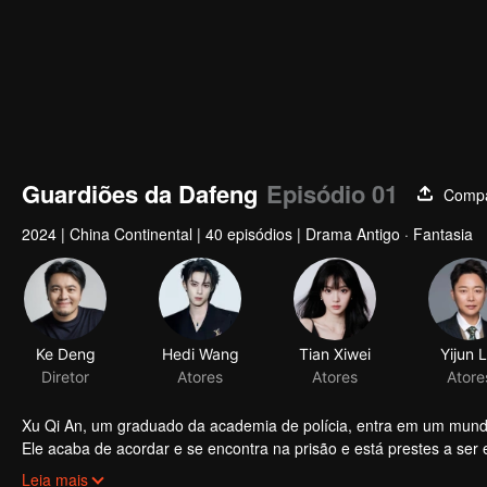
Guardiões da Dafeng
Episódio 01
Compa
2024
|
China Continental
|
40 episódios
|
Drama Antigo · Fantasia
Ke Deng
Hedi Wang
Tian Xiwei
Yijun L
Diretor
Atores
Atores
Atore
Xu Qi An, um graduado da academia de polícia, entra em um mundo e
Ele acaba de acordar e se encontra na prisão e está prestes a ser e
uma organização de guardiões para mudar seu destino e, assim, s
Leia mais