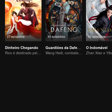
27 episódios
40 episódios
50 episódios
Dinheiro Chegando
Guardiões da Dafeng(English Ver.)
O Indomável
Rico é destinado pelo céu, tenho a sorte de conhecê-lo
Wang Hedi, combatendo o crime e resolvendo casos extraordinários