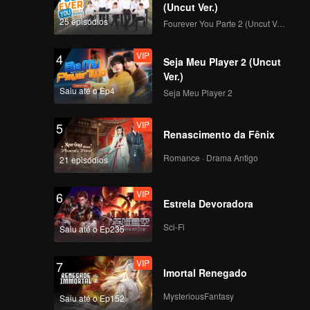
(Uncut Ver.)
25 episódios
Fourever You Parte 2 (Uncut Ver.)
VIP
4
Seja Meu Player 2 (Uncut
Ver.)
Saiu até o Ep4
Seja Meu Player 2
VIP
5
Renascimento da Fênix
Romance · Drama Antigo
21 episódios
VIP
6
Estrela Devoradora
Sci-Fi
Saiu até o Ep235
VIP
7
Imortal Renegado
MysteriousFantasy
Saiu até o Ep152