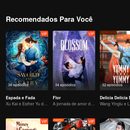
Recomendados Para Você
VIP
VIP
36 episódios
34 episódios
32 episódios
Espada e Fada
Flor
Delícia Delícia 
Xu Kai e Esther Yu descobrem a conspiração juntos
A jornada de amor de Meng Ziyi e Li Yunrui
VIP
VIP