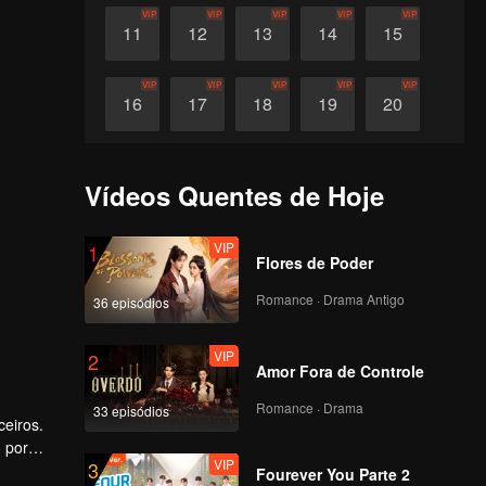
VIP
VIP
VIP
VIP
VIP
11
12
13
14
15
VIP
VIP
VIP
VIP
VIP
16
17
18
19
20
VIP
VIP
VIP
VIP
VIP
21
22
23
24
25
Vídeos Quentes de Hoje
VIP
VIP
VIP
VIP
VIP
26
27
28
29
30
VIP
1
Flores de Poder
Romance · Drama Antigo
36 episódios
VIP
2
Amor Fora de Controle
Romance · Drama
33 episódios
ceiros.
o por
VIP
3
Fourever You Parte 2