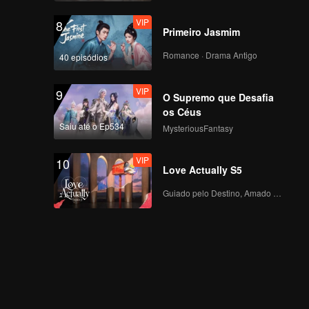
VIP
8
Primeiro Jasmim
Romance · Drama Antigo
40 episódios
VIP
9
O Supremo que Desafia
os Céus
Saiu até o Ep534
MysteriousFantasy
VIP
10
Love Actually S5
Guiado pelo Destino, Amado com o Coração