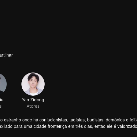
rtilhar
iu
Yan Zidong
s
Atores
stranho onde há confucionistas, taoístas, budistas, demônios e feiti
xilado para uma cidade fronteiriça em três dias, então ele é valorizad
e torna um Guardião.