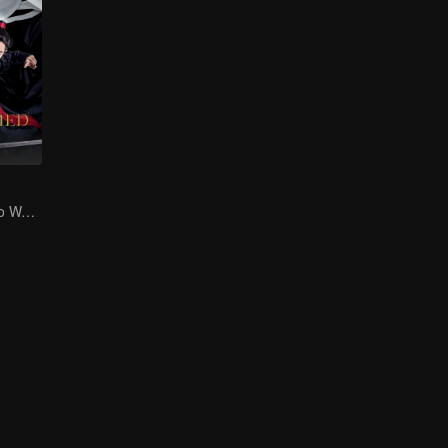
Zhan Xiao e Yibo Wang, como protagonistas, lideram o elenco dos atores bonitos