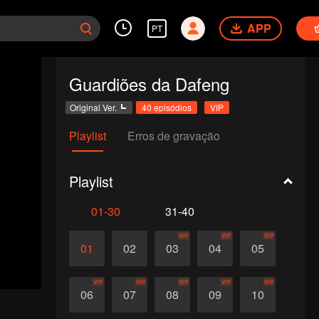
APP
PT
Guardiões da Dafeng
Original Ver.
40 episódios
VIP
Playlist
Erros de gravação
Playlist
01-30
31-40
VIP
VIP
VIP
01
02
03
04
05
VIP
VIP
VIP
VIP
VIP
06
07
08
09
10