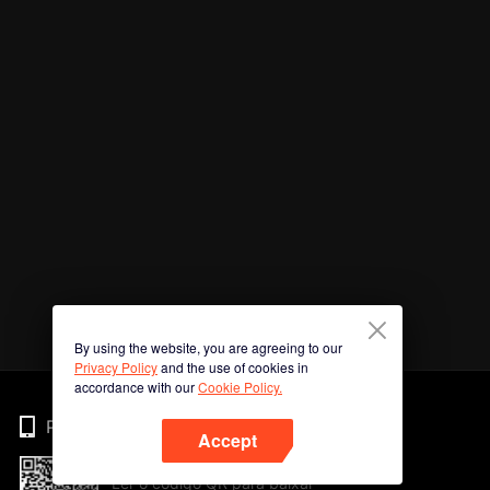
By using the website, you are agreeing to our
Privacy Policy
and the use of cookies in
accordance with our
Cookie Policy.
Phone
Accept
Ler o código QR para baixar