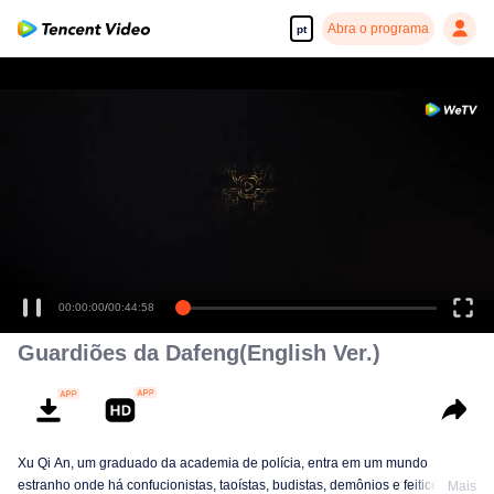
Abra o programa
pt
00:00:00
/
00:44:58
Guardiões da Dafeng(English Ver.)
Xu Qi An, um graduado da academia de polícia, entra em um mundo
estranho onde há confucionistas, taoístas, budistas, demônios e feiticeiros.
Mais