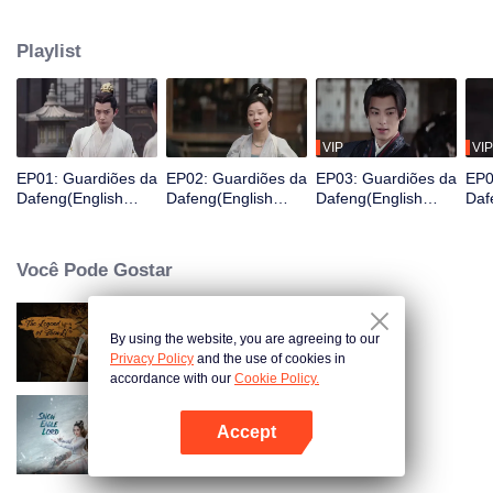
Ele acaba de acordar e se encontra na prisão e está prestes a ser exilado
para uma cidade fronteiriça em três dias, então ele é valorizado por uma
Playlist
organização de guardiões para mudar seu destino e, assim, se torna um
Guardião.
VIP
VIP
EP01: Guardiões da
EP02: Guardiões da
EP03: Guardiões da
EP0
Dafeng(English
Dafeng(English
Dafeng(English
Daf
Ver.)
Ver.)
Ver.)
Ver.
Você Pode Gostar
By using the website, you are agreeing to our
A Lenda de Shen Li
Privacy Policy
and the use of cookies in
accordance with our
Cookie Policy.
Accept
Senhor Águia da Neve
Abra o programa