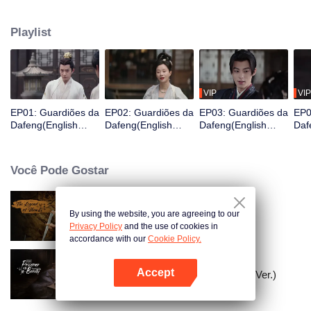
Ele acaba de acordar e se encontra na prisão e está prestes a ser exilado
para uma cidade fronteiriça em três dias, então ele é valorizado por uma
Playlist
organização de guardiões para mudar seu destino e, assim, se torna um
Guardião.
VIP
VIP
EP01: Guardiões da
EP02: Guardiões da
EP03: Guardiões da
EP0
Dafeng(English
Dafeng(English
Dafeng(English
Daf
Ver.)
Ver.)
Ver.)
Ver.
Você Pode Gostar
By using the website, you are agreeing to our
A Lenda de Shen Li
Privacy Policy
and the use of cookies in
accordance with our
Cookie Policy.
Accept
A Prisioneira da Beleza (English Ver.)
Abra o programa