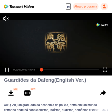
Abra o programa
pt
00:00:00
/
00:44:45
Guardiões da Dafeng(English Ver.)
Xu Qi An, um graduado da academia de polícia, entra em um mundo
estranho onde há confucionistas, taoístas, budistas, demônios e feiticeiros.
Mais