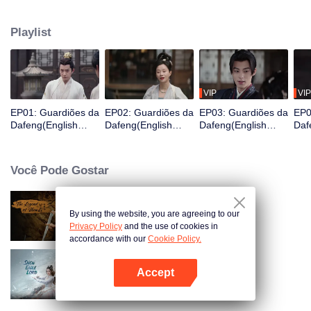
Ele acaba de acordar e se encontra na prisão e está prestes a ser exilado
para uma cidade fronteiriça em três dias, então ele é valorizado por uma
Playlist
organização de guardiões para mudar seu destino e, assim, se torna um
Guardião.
VIP
VIP
EP01: Guardiões da
EP02: Guardiões da
EP03: Guardiões da
EP0
Dafeng(English
Dafeng(English
Dafeng(English
Daf
Ver.)
Ver.)
Ver.)
Ver.
Você Pode Gostar
By using the website, you are agreeing to our
A Lenda de Shen Li
Privacy Policy
and the use of cookies in
accordance with our
Cookie Policy.
Accept
Senhor Águia da Neve
Abra o programa