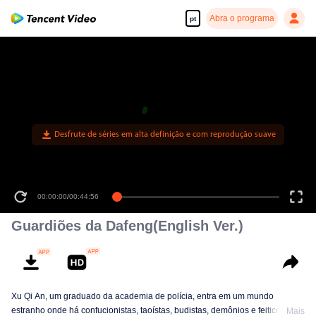
Abra o programa
pt
Desfrute de séries em alta definição e com reprodução suave
00:00:00
/
00:44:56
Guardiões da Dafeng(English Ver.)
Xu Qi An, um graduado da academia de polícia, entra em um mundo
estranho onde há confucionistas, taoístas, budistas, demônios e feiticeiros.
Mais