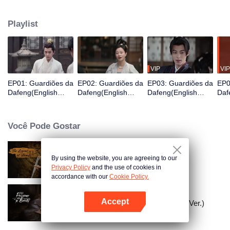
Ele acaba de acordar e se encontra na prisão e está prestes a ser exilado
para uma cidade fronteiriça em três dias, então ele é valorizado por uma
Playlist
organização de guardiões para mudar seu destino e, assim, se torna um
Guardião.
VIP
VIP
EP01: Guardiões da
EP02: Guardiões da
EP03: Guardiões da
EP0
Dafeng(English
Dafeng(English
Dafeng(English
Daf
Ver.)
Ver.)
Ver.)
Ver.
Você Pode Gostar
By using the website, you are agreeing to our
A Lenda de Shen Li
Privacy Policy
and the use of cookies in
accordance with our
Cookie Policy.
Accept
A Prisioneira da Beleza (English Ver.)
Abra o programa