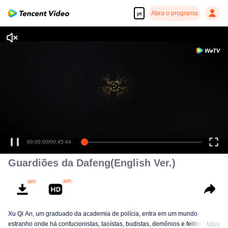
Abra o programa
pt
Desfrute de séries em alta definição e com reprodução suave
00:00:00
/
00:45:44
Guardiões da Dafeng(English Ver.)
Xu Qi An, um graduado da academia de polícia, entra em um mundo
estranho onde há confucionistas, taoístas, budistas, demônios e feiticeiros.
Mais