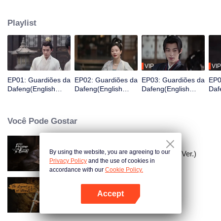
Ele acaba de acordar e se encontra na prisão e está prestes a ser exilado
para uma cidade fronteiriça em três dias, então ele é valorizado por uma
Playlist
organização de guardiões para mudar seu destino e, assim, se torna um
Guardião.
VIP
VIP
EP01: Guardiões da
EP02: Guardiões da
EP03: Guardiões da
EP0
Dafeng(English
Dafeng(English
Dafeng(English
Daf
Ver.)
Ver.)
Ver.)
Ver.
Você Pode Gostar
By using the website, you are agreeing to our
A Prisioneira da Beleza (English Ver.)
Privacy Policy
and the use of cookies in
accordance with our
Cookie Policy.
Accept
A Lenda de Shen Li
Abra o programa