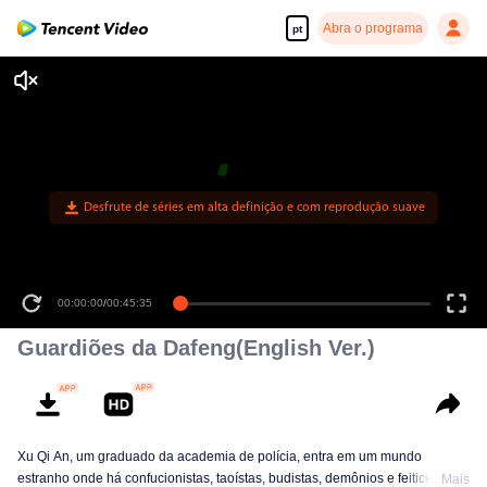
Abra o programa
pt
Desfrute de séries em alta definição e com reprodução suave
00:00:00
/
00:45:35
Guardiões da Dafeng(English Ver.)
Xu Qi An, um graduado da academia de polícia, entra em um mundo
estranho onde há confucionistas, taoístas, budistas, demônios e feiticeiros.
Mais