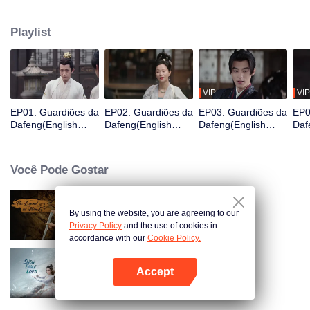
Ele acaba de acordar e se encontra na prisão e está prestes a ser exilado
para uma cidade fronteiriça em três dias, então ele é valorizado por uma
Playlist
organização de guardiões para mudar seu destino e, assim, se torna um
Guardião.
VIP
VIP
EP01: Guardiões da
EP02: Guardiões da
EP03: Guardiões da
EP0
Dafeng(English
Dafeng(English
Dafeng(English
Daf
Ver.)
Ver.)
Ver.)
Ver.
Você Pode Gostar
By using the website, you are agreeing to our
A Lenda de Shen Li
Privacy Policy
and the use of cookies in
accordance with our
Cookie Policy.
Accept
Senhor Águia da Neve
Abra o programa