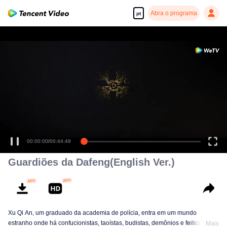
Abra o programa
pt
00:00:00
/
00:44:49
Guardiões da Dafeng(English Ver.)
Xu Qi An, um graduado da academia de polícia, entra em um mundo
estranho onde há confucionistas, taoístas, budistas, demônios e feiticeiros.
Mais