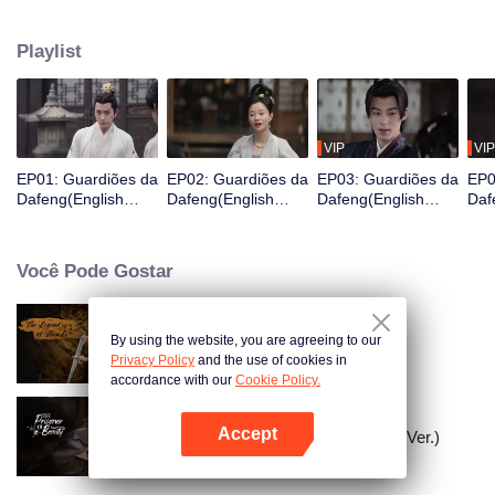
Ele acaba de acordar e se encontra na prisão e está prestes a ser exilado
para uma cidade fronteiriça em três dias, então ele é valorizado por uma
Playlist
organização de guardiões para mudar seu destino e, assim, se torna um
Guardião.
VIP
VIP
EP01: Guardiões da
EP02: Guardiões da
EP03: Guardiões da
EP0
Dafeng(English
Dafeng(English
Dafeng(English
Daf
Ver.)
Ver.)
Ver.)
Ver.
Você Pode Gostar
By using the website, you are agreeing to our
A Lenda de Shen Li
Privacy Policy
and the use of cookies in
accordance with our
Cookie Policy.
Accept
A Prisioneira da Beleza (English Ver.)
Abra o programa