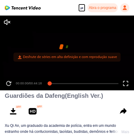
Abra o programa
pt
00:00:00
/
00:44:18
Guardiões da Dafeng(English Ver.)
Xu Qi An, um graduado da academia de polícia, entra em um mundo
estranho onde há confucionistas, taoístas, budistas, demônios e feiticeiros.
Mais