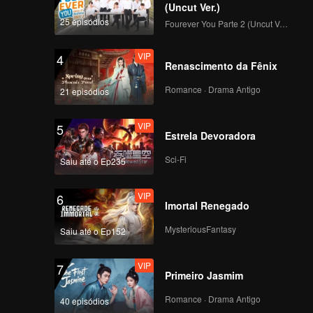
idiram
(Uncut Ver.)
25 episódios
Fourever You Parte 2 (Uncut Ver.)
VIP
4
Renascimento da Fênix
Romance · Drama Antigo
21 episódios
VIP
5
Estrela Devoradora
Sci-Fi
Saiu até o Ep235
VIP
6
Imortal Renegado
MysteriousFantasy
Saiu até o Ep152
VIP
7
Primeiro Jasmim
Romance · Drama Antigo
40 episódios