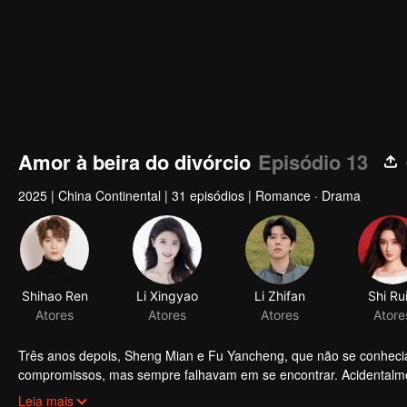
Amor à beira do divórcio
Episódio 13
2025
|
China Continental
|
31 episódios
|
Romance · Drama
Shihao Ren
Li Xingyao
Li Zhifan
Shi Rui
Atores
Atores
Atores
Atore
Três anos depois, Sheng Mian e Fu Yancheng, que não se conheci
compromissos, mas sempre falhavam em se encontrar. Acidentalm
eles se entenderam ainda mais mal devido a expressões emocion
Leia mais