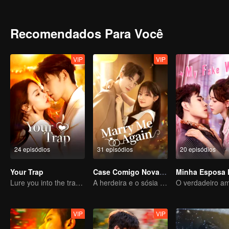
Mian era Penny e ela estava grávida. Ele fez tudo o que pôde para 
passar o resto de suas vidas juntos.
Recomendados Para Você
VIP
VIP
24 episódios
31 episódios
20 episódios
Your Trap
Case Comigo Novamente
Minha Esposa 
Lure you into the trap with love as bait
A herdeira e o sósia de seu falecido marido
VIP
VIP