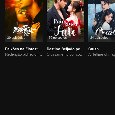
30 episódios
30 episódios
24 episódios
Paixões na Floresta Tropical
Destino Beijado pela Chuva
Crush
Redenção bidirecional para o homem rico fugitivo e o assassino violento
O casamento por contrato de Dai Gaozheng e Chen Fangtong toma um rumo romântico inesperado!