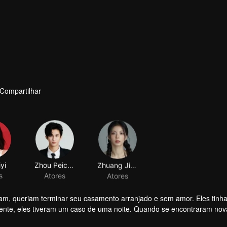
Compartilhar
yi
Zhou Peichen
Zhuang Jinghan
s
Atores
Atores
am, queriam terminar seu casamento arranjado e sem amor. Eles tinh
ente, eles tiveram um caso de uma noite. Quando se encontraram no
ais erradas. Fu Yancheng realmente se arrependeu quando soube que