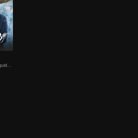
A lifetime of misguided love entangled by fate