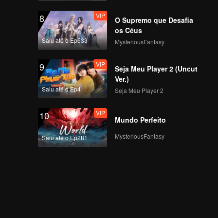
VIP
8
O Supremo que Desafia
os Céus
Saiu até o Ep533
MysteriousFantasy
VIP
9
Seja Meu Player 2 (Uncut
Ver.)
Saiu até o Ep4
Seja Meu Player 2
VIP
10
Mundo Perfeito
MysteriousFantasy
Saiu até o Ep281