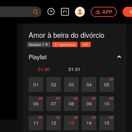
APP
PT
Amor à beira do divórcio
Season 1
31 episódios
VIP
Playlist
01-30
31-31
VIP
01
02
03
04
05
VIP
VIP
VIP
VIP
VIP
06
07
08
09
10
VIP
VIP
VIP
VIP
VIP
11
12
13
14
15