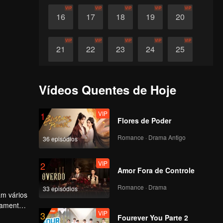
VIP
VIP
VIP
VIP
VIP
16
17
18
19
20
VIP
VIP
VIP
VIP
VIP
21
22
23
24
25
VIP
VIP
VIP
VIP
VIP
26
27
28
29
30
Vídeos Quentes de Hoje
VIP
1
Flores de Poder
Romance · Drama Antigo
36 episódios
VIP
2
Amor Fora de Controle
Romance · Drama
33 episódios
am vários
vamente,
VIP
3
 Sheng
Fourever You Parte 2