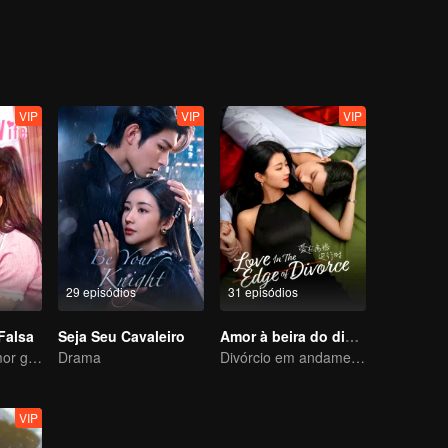
tê-la de volta. Eles finalmente resolveram tudo, se apaixonaram e dec
VIP
VIP
VIP
29 episódios
31 episódios
Falsa
Seja Seu Cavaleiro
Amor à beira do divórcio
O verdadeiro amor gerado no casamento substituto
Drama
Divórcio em andamento, paixão no momento certo
VIP