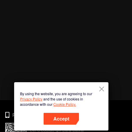
By using the website, you are agreeing to our
Privacy Policy
and the use of cookies in
accordance with our
Cookie Policy.
Phone
Accept
Ler o código QR para baixar