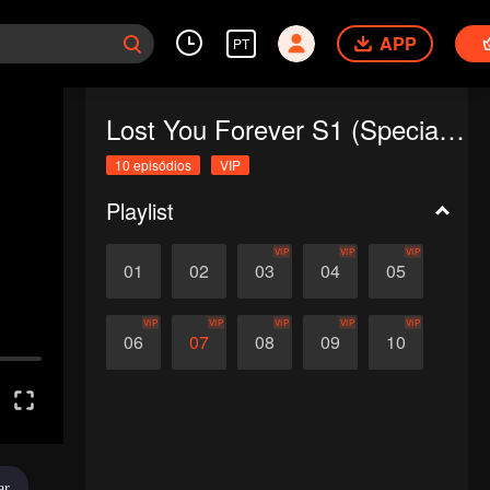
APP
PT
Lost You Forever S1 (Special Edition)
10 episódios
VIP
Playlist
VIP
VIP
VIP
01
02
03
04
05
VIP
VIP
VIP
VIP
VIP
06
07
08
09
10