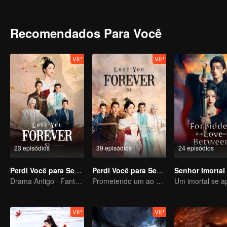
stayed in Qing Shui city, disguised as a guy named Wen Xiaoliu work
heir of Tu Shan clan. She also met a nine-headed demon named Xi
looking for her. Fate has brought everyone together in Qing Shui, b
Recomendados Para Você
VIP
VIP
23 episódios
39 episódios
24 episódios
Perdi Você para Sempre S2
Perdi Você para Sempre S1
Drama Antigo · Fantasia
Prometendo um ao outro em nome da Montanha e do Oceano e se apaixonando em Dahuang
VIP
VIP