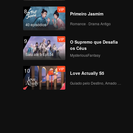
VIP
8
Primeiro Jasmim
Romance · Drama Antigo
40 episódios
VIP
9
O Supremo que Desafia
os Céus
Saiu até o Ep534
MysteriousFantasy
VIP
10
Love Actually S5
Guiado pelo Destino, Amado com o Coração