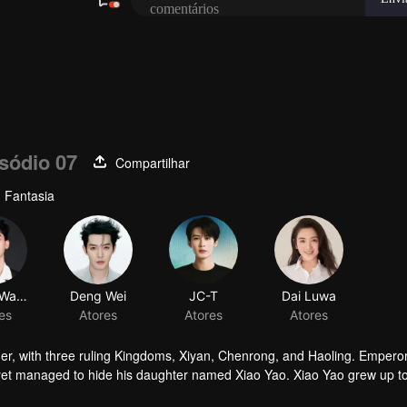
sódio 07
Compartilhar
 Fantasia
Zhang Wanyi
Deng Wei
JC-T
Dai Luwa
es
Atores
Atores
Atores
her, with three ruling Kingdoms, Xiyan, Chenrong, and Haoling. Empero
yet managed to hide his daughter named Xiao Yao. Xiao Yao grew up t
gedy happened to her. She then lost her identity and her real appera