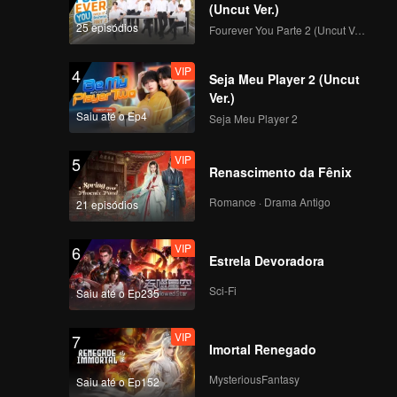
the ruler
(Uncut Ver.)
midst of
25 episódios
Fourever You Parte 2 (Uncut Ver.)
VIP
4
Seja Meu Player 2 (Uncut
Ver.)
Saiu até o Ep4
Seja Meu Player 2
VIP
5
Renascimento da Fênix
Romance · Drama Antigo
21 episódios
VIP
6
Estrela Devoradora
Sci-Fi
Saiu até o Ep235
VIP
7
Imortal Renegado
MysteriousFantasy
Saiu até o Ep152