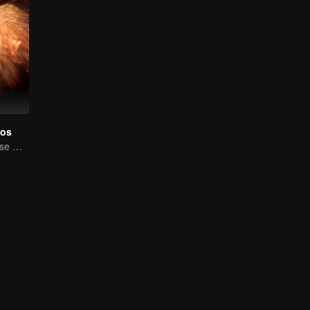
eos
A Órfã Humana se Oferece para se Ligar à Besta Divina