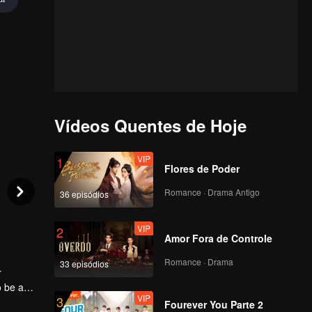
Vídeos Quentes de Hoje
VIP
1
Flores de Poder
Romance · Drama Antigo
36 episódios
VIP
2
Amor Fora de Controle
Romance · Drama
33 episódios
r
o be a
VIP
3
nce. She
Fourever You Parte 2