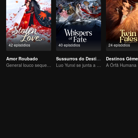
42 episódios
40 episódios
24 episódios
Amor Roubado
Sussurros do Destino
Destinos Gêm
General louco sequestra sua esposa por amor
Luo Yunxi se junta a uma equipe para se aventurar no mundo das artes marciais