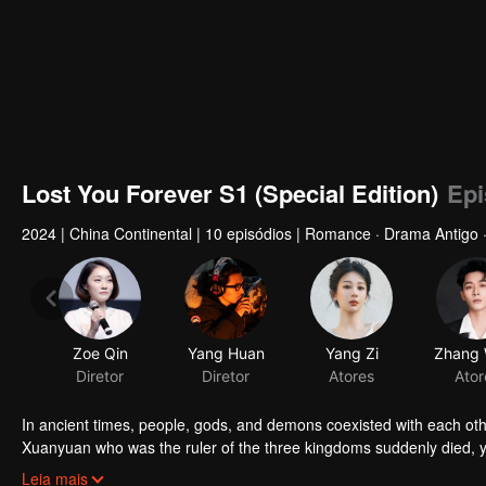
Lost You Forever S1 (Special Edition)
Epi
2024
|
China Continental
|
10 episódios
|
Romance · Drama Antigo ·
Zoe Qin
Yang Huan
Yang Zi
Diretor
Diretor
Atores
Ator
In ancient times, people, gods, and demons coexisted with each ot
Xuanyuan who was the ruler of the three kingdoms suddenly died, 
smart and kind woman. When she went acress the deep forest, a tra
Leia mais