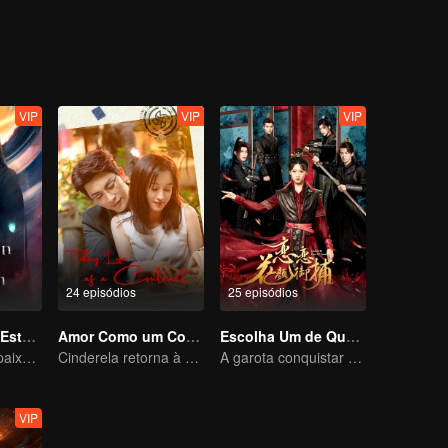
ing as a physician. One time, Xiao Liu accidentaly saved Tu Shanjing, 
ang Liu. Furthermore, she met Xuan Yuan Qiang Xuan who was in the 
ut what does this all mean for Xiao Yao?
VIP
VIP
VIP
24 episódios
25 episódios
Senhor Imortal Está Em Apuros
Amor Como um Contrato
Escolha Um de Quatro
Um imortal se apaixona por uma bruxa
Cinderela retorna à alta sociedade e encontra o amor com o presidente
A garota conquistar quatro jovens encantadores
VIP