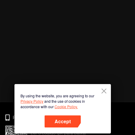
By using the website, you are agreeing to our
Privacy Policy
and the use of cookies in
accordance with our
Cookie Policy.
Phone
Accept
Ler o código QR para baixar