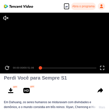
Abra o programa
pt
00:00:00
/
00:51:06
Perdi Você para Sempre S1
Em Dahuang, os seres humanos se misturavam com divindades e
demônios, e o mundo consistia em três reinos: Xiyan, Chenrong e Haoling.
Mais