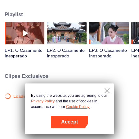
Li Jing, o temível e endurecido príncipe Qin de Tang. Com a missão de
“salvar o país”, Changsheng e Li Jing embarcam numa viagem humorística
Playlist
e comovente. À medida que superam preconceitos e desafiam fofocas, eles
buscam corajosamente o amor e descobrem seu verdadeiro significado.
VIP
VIP
EP1: O Casamento
EP2: O Casamento
EP3: O Casamento
EP4
Inesperado
Inesperado
Inesperado
Ine
Clipes Exclusivos
By using the website, you are agreeing to our
Loading…
Privacy Policy
and the use of cookies in
accordance with our
Cookie Policy.
Accept
Abra o programa