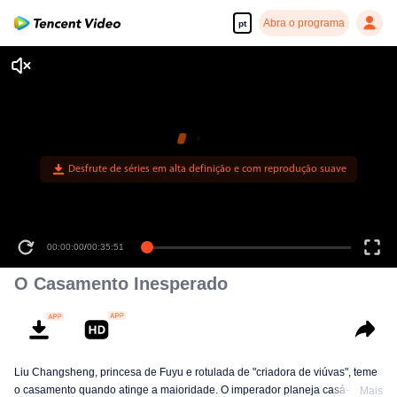
Abra o programa
pt
Desfrute de séries em alta definição e com reprodução suave
00:00:00
/
00:35:51
O Casamento Inesperado
Liu Changsheng, princesa de Fuyu e rotulada de "criadora de viúvas", teme
o casamento quando atinge a maioridade. O imperador planeja casá-la com
Mais